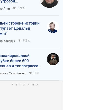
 угрозой
тическая
9,9 т.
ор Ягун
истика
чьей стороне истории
тупает Дональд
мп?
8,2 т.
ор Каспрук
апланированной
убке более 600
евьев и теплотрассе:
 происходит на
141
ислав Самойленко
емках в Киеве