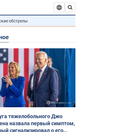
ские обстрелы
ное
уга тяжелобольного Джо
ена назвала первый симптом,
рый сигнализировал о его