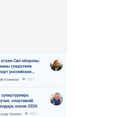
 атаки Сил обороны
аины сократили
порт российских
тепродуктов
2,2 т.
ей Клименко
 супертурнира
учих: спортивній
ендарь осени-2026
6,2 т.
сандр Липенко