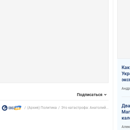
Как
Укр
экс
неф
Андр
Подписаться
Два
(Архив) Политика
Это катастрофа: Анатолий...
Маг
кал
Алек