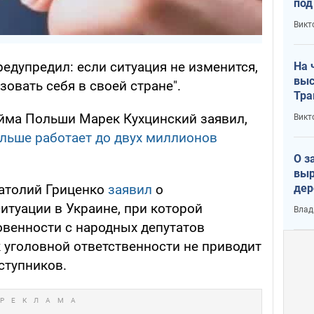
под
кри
Викт
лог
едупредил: если ситуация не изменится,
На 
выс
овать себя в своей стране".
Тра
йма Польши Марек Кухцинский заявил,
Викт
льше работает до двух миллионов
О з
выр
дер
натолий Гриценко
заявил
о
что
итуации в Украине, при которой
Влад
Тер
овенности с народных депутатов
 уголовной ответственности не приводит
ступников.