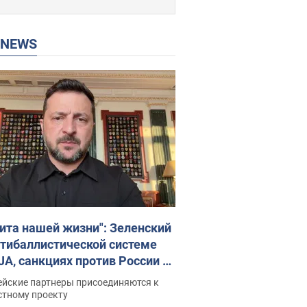
P NEWS
ита нашей жизни": Зеленский
нтибаллистической системе
JA, санкциях против России и
ержке аграриев. Видео
ейские партнеры присоединяются к
стному проекту