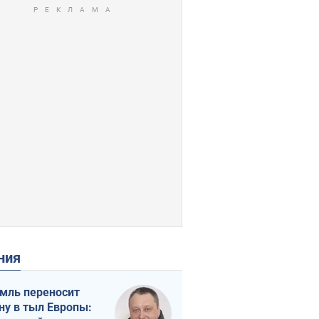
ения
мль переносит
ну в тыл Европы: