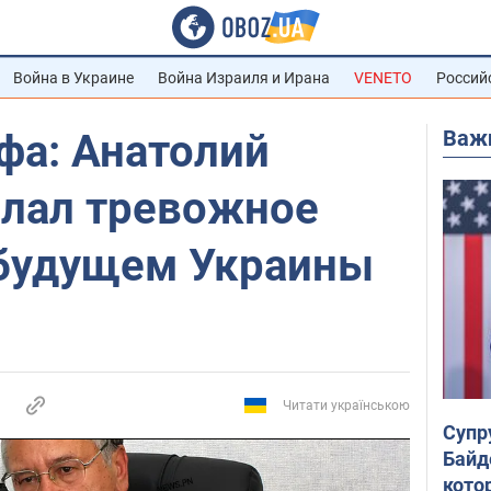
Война в Украине
Война Израиля и Ирана
VENETO
Россий
Важ
фа: Анатолий
елал тревожное
 будущем Украины
Читати українською
Супр
Байд
кото