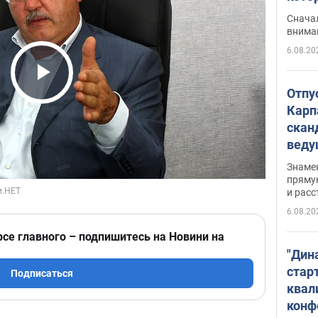
"агр
Сначал
внима
6.08.20
Play Video
Отпу
Карп
скан
вед
несп
Знаме
захе
пряму
и расс
6.08.20
рсе главного – подпишитесь на Новини на
"Дин
стар
Подписаться
квал
конф