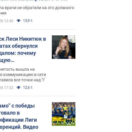
ессивном" раке
а врачи не обратили на это должного
ния
15,9 т.
26 12:46
ск Леси Никитюк в
атах обернулся
далом: почему
ущую
раведливо
нитость вышла на
йтили
ю коммуникацию в сети
тавила все точки над "i"
12,6 т.
26 17:32
амо" с победы
товало в
ификации Лиги
еренций. Видео