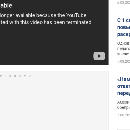
6.08.20
С 1 
повы
раск
Однов
педаг
увелич
7.08.20
«Нам
отве
пере
Patri
Амери
боепр
7.08.20