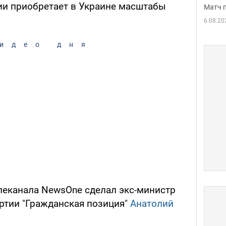
ии приобретает в Украине масштабы
Матч 
6.08.20
идео дня
елеканала NewsOne сделал экс-министр
ртии "Гражданская позиция"
Анатолий