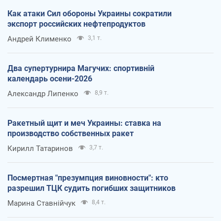
Как атаки Сил обороны Украины сократили
экспорт российских нефтепродуктов
Андрей Клименко
3,1 т.
Два супертурнира Магучих: спортивній
календарь осени-2026
Александр Липенко
8,9 т.
Ракетный щит и меч Украины: ставка на
производство собственных ракет
Кирилл Татаринов
3,7 т.
Посмертная "презумпция виновности": кто
разрешил ТЦК судить погибших защитников
Марина Ставнійчук
8,4 т.