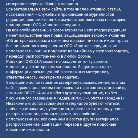
материал в первом абзаце материала.
Все материалы на этом сайте, в том числе интервью, статьи,
исследования – служебные произведения журналистов
редакции, исключительные имущественные права на которые
принадлежат ООО «Золотая середина».
На все опубликованные фотоматериалы Getty Images редакция
имеет имущественные права, защищаемые законом Украины
«Об авторских правах и смежных правах», никто не имеет права
без письменного разрешения ООО «Золотая середина» их
использовать, они не подлежат дальнейшему воспроизводству,
переводу, распространению в любой форме.
Редакция OBOZ.UA может не разделять точку зрения,
изложенную в авторском материале. За достоверность
информации, размещенной в рекламных материалах,
ответственность несет рекламодатель.
Запрещено использование материалов размещенных на этом
сайте, даже с указанием гиперссылки на страницу этого сайта,
логотипа OBOZ.UA или любого другого упоминания, но без
письменного разрешения Редакции/ООО «Золотая середина»
Незаконным использованием материалов будет считаться:
любое копирование, публикация, перепечатка, последующее
распространение, использование, переработка с
использованием, включением в состав других материалов,
распространение, адаптация, перевод и другие подобные
изменения материала.