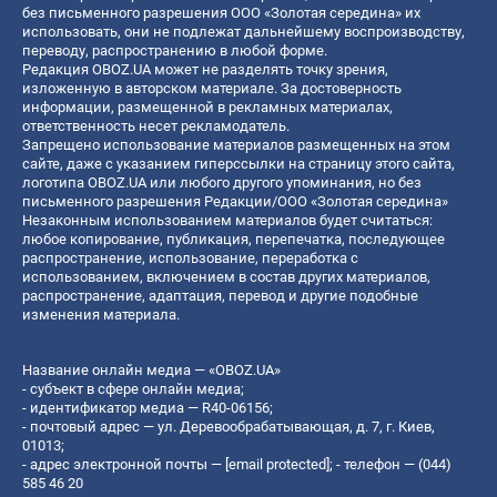
без письменного разрешения ООО «Золотая середина» их
использовать, они не подлежат дальнейшему воспроизводству,
переводу, распространению в любой форме.
Редакция OBOZ.UA может не разделять точку зрения,
изложенную в авторском материале. За достоверность
информации, размещенной в рекламных материалах,
ответственность несет рекламодатель.
Запрещено использование материалов размещенных на этом
сайте, даже с указанием гиперссылки на страницу этого сайта,
логотипа OBOZ.UA или любого другого упоминания, но без
письменного разрешения Редакции/ООО «Золотая середина»
Незаконным использованием материалов будет считаться:
любое копирование, публикация, перепечатка, последующее
распространение, использование, переработка с
использованием, включением в состав других материалов,
распространение, адаптация, перевод и другие подобные
изменения материала.
Название онлайн медиа — «OBOZ.UA»
- субъект в сфере онлайн медиа;
- идентификатор медиа — R40-06156;
- почтовый адрес — ул. Деревообрабатывающая, д. 7, г. Киев,
01013;
- адрес электронной почты —
[email protected]
; - телефон — (044)
585 46 20