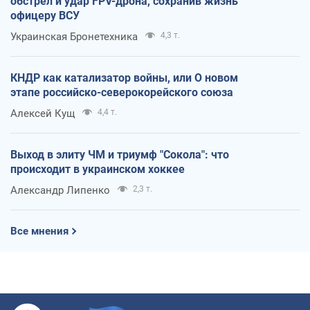
обстрел и удар FPV-дрона, сохранив жизнь
офицеру ВСУ
Украинская Бронетехника
4,3 т.
КНДР как катализатор войны, или О новом
этапе российско-северокорейского союза
Алексей Кущ
4,4 т.
Выход в элиту ЧМ и триумф "Сокола": что
происходит в украинском хоккее
Александр Липенко
2,3 т.
Все мнения