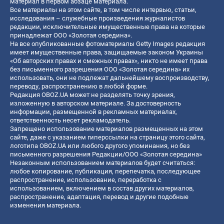
материал в первом абзаце материала.
Все материалы на этом сайте, в том числе интервью, статьи,
исследования – служебные произведения журналистов
редакции, исключительные имущественные права на которые
принадлежат ООО «Золотая середина».
На все опубликованные фотоматериалы Getty Images редакция
имеет имущественные права, защищаемые законом Украины
«Об авторских правах и смежных правах», никто не имеет права
без письменного разрешения ООО «Золотая середина» их
использовать, они не подлежат дальнейшему воспроизводству,
переводу, распространению в любой форме.
Редакция OBOZ.UA может не разделять точку зрения,
изложенную в авторском материале. За достоверность
информации, размещенной в рекламных материалах,
ответственность несет рекламодатель.
Запрещено использование материалов размещенных на этом
сайте, даже с указанием гиперссылки на страницу этого сайта,
логотипа OBOZ.UA или любого другого упоминания, но без
письменного разрешения Редакции/ООО «Золотая середина»
Незаконным использованием материалов будет считаться:
любое копирование, публикация, перепечатка, последующее
распространение, использование, переработка с
использованием, включением в состав других материалов,
распространение, адаптация, перевод и другие подобные
изменения материала.