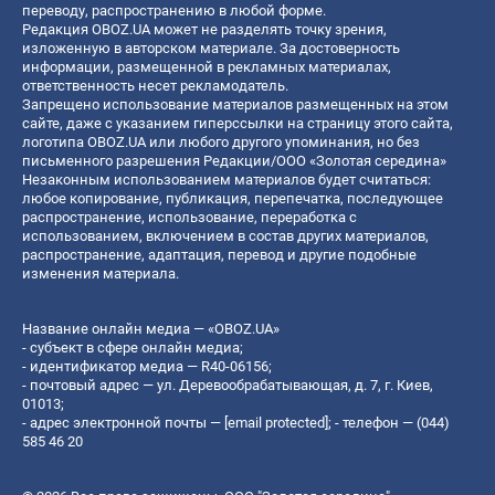
переводу, распространению в любой форме.
Редакция OBOZ.UA может не разделять точку зрения,
изложенную в авторском материале. За достоверность
информации, размещенной в рекламных материалах,
ответственность несет рекламодатель.
Запрещено использование материалов размещенных на этом
сайте, даже с указанием гиперссылки на страницу этого сайта,
логотипа OBOZ.UA или любого другого упоминания, но без
письменного разрешения Редакции/ООО «Золотая середина»
Незаконным использованием материалов будет считаться:
любое копирование, публикация, перепечатка, последующее
распространение, использование, переработка с
использованием, включением в состав других материалов,
распространение, адаптация, перевод и другие подобные
изменения материала.
Название онлайн медиа — «OBOZ.UA»
- субъект в сфере онлайн медиа;
- идентификатор медиа — R40-06156;
- почтовый адрес — ул. Деревообрабатывающая, д. 7, г. Киев,
01013;
- адрес электронной почты —
[email protected]
; - телефон — (044)
585 46 20