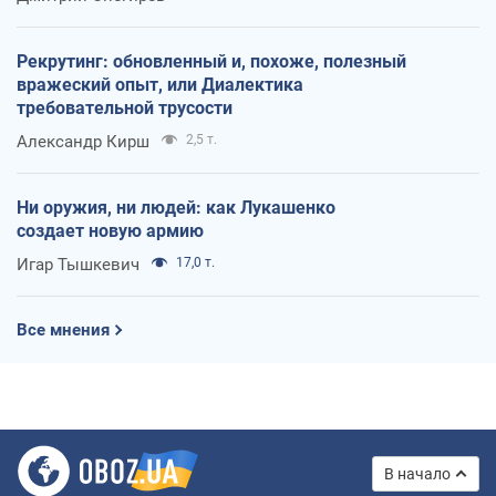
Рекрутинг: обновленный и, похоже, полезный
вражеский опыт, или Диалектика
требовательной трусости
Александр Кирш
2,5 т.
Ни оружия, ни людей: как Лукашенко
создает новую армию
Игар Тышкевич
17,0 т.
Все мнения
В начало