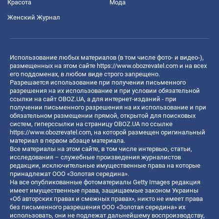
Красота
Мода
Женский Журнал
Использование любых материалов (в том числе фото- и видео-),
размещенных на этом сайте
https://www.obozrevatel.com
и на всех
его поддоменах, в любом виде строго запрещено.
Разрешается использование при получении письменного
разрешения на их использование и при условии обязательной
ссылки на сайт OBOZ.UA, а для интернет-изданий - при
получении письменного разрешения на их использование и при
обязательном размещении прямой, открытой для поисковых
систем, гиперссылки на страницу OBOZ.UA по ссылке
https://www.obozrevatel.com
, на которой размещен оригинальный
материал в первом абзаце материала.
Все материалы на этом сайте, в том числе интервью, статьи,
исследования – служебные произведения журналистов
редакции, исключительные имущественные права на которые
принадлежат ООО «Золотая середина».
На все опубликованные фотоматериалы Getty Images редакция
имеет имущественные права, защищаемые законом Украины
«Об авторских правах и смежных правах», никто не имеет права
без письменного разрешения ООО «Золотая середина» их
использовать, они не подлежат дальнейшему воспроизводству,