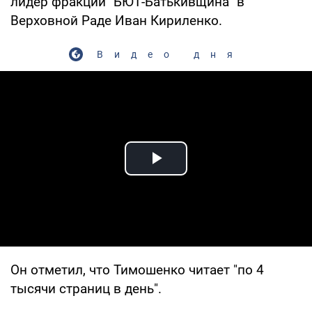
лидер фракции "БЮТ-Батькивщина" в
Верховной Раде Иван Кириленко.
Видео дня
Play Video
Он отметил, что Тимошенко читает "по 4
тысячи страниц в день".