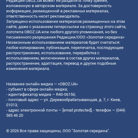
Редакция OBOZ.UA может не разделять точку зрения,
изложенную в авторском материале. За достоверность
информации, размещенной в рекламных материалах,
ответственность несет рекламодатель.
Запрещено использование материалов размещенных на этом
сайте, даже с указанием гиперссылки на страницу этого сайта,
логотипа OBOZ.UA или любого другого упоминания, но без
письменного разрешения Редакции/ООО «Золотая середина»
Незаконным использованием материалов будет считаться:
любое копирование, публикация, перепечатка, последующее
распространение, использование, переработка с
использованием, включением в состав других материалов,
распространение, адаптация, перевод и другие подобные
изменения материала.
Название онлайн медиа — «OBOZ.UA»
- субъект в сфере онлайн медиа;
- идентификатор медиа — R40-06156;
- почтовый адрес — ул. Деревообрабатывающая, д. 7, г. Киев,
01013;
- адрес электронной почты —
[email protected]
; - телефон — (044)
585 46 20
© 2026 Все права защищены, ООО "Золотая середина".