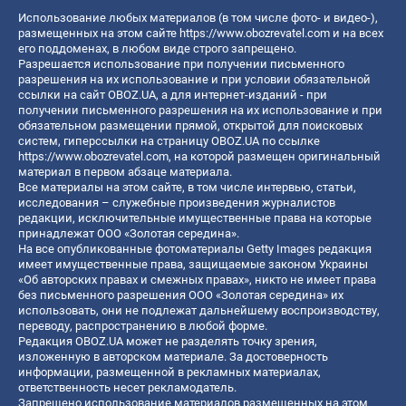
Использование любых материалов (в том числе фото- и видео-),
размещенных на этом сайте
https://www.obozrevatel.com
и на всех
его поддоменах, в любом виде строго запрещено.
Разрешается использование при получении письменного
разрешения на их использование и при условии обязательной
ссылки на сайт OBOZ.UA, а для интернет-изданий - при
получении письменного разрешения на их использование и при
обязательном размещении прямой, открытой для поисковых
систем, гиперссылки на страницу OBOZ.UA по ссылке
https://www.obozrevatel.com
, на которой размещен оригинальный
материал в первом абзаце материала.
Все материалы на этом сайте, в том числе интервью, статьи,
исследования – служебные произведения журналистов
редакции, исключительные имущественные права на которые
принадлежат ООО «Золотая середина».
На все опубликованные фотоматериалы Getty Images редакция
имеет имущественные права, защищаемые законом Украины
«Об авторских правах и смежных правах», никто не имеет права
без письменного разрешения ООО «Золотая середина» их
использовать, они не подлежат дальнейшему воспроизводству,
переводу, распространению в любой форме.
Редакция OBOZ.UA может не разделять точку зрения,
изложенную в авторском материале. За достоверность
информации, размещенной в рекламных материалах,
ответственность несет рекламодатель.
Запрещено использование материалов размещенных на этом