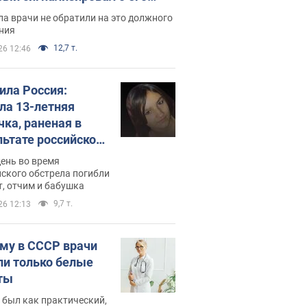
ессивном" раке
а врачи не обратили на это должного
ния
12,7 т.
26 12:46
била Россия:
ла 13-летняя
чка, раненая в
льтате российской
и на Сумскую
день во время
сть. Фото
ского обстрела погибли
т, отчим и бабушка
9,7 т.
26 12:13
му в СССР врачи
ли только белые
ты
 был как практический,