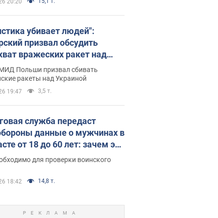
15,1 т.
26 20:20
истика убивает людей":
рский призвал обсудить
хват вражеских ракет над
иной
 МИД Польши призвал сбивать
йские ракеты над Украиной
3,5 т.
26 19:47
говая служба передаст
бороны данные о мужчинах в
сте от 18 до 60 лет: зачем это
о
еобходимо для проверки воинского
14,8 т.
26 18:42