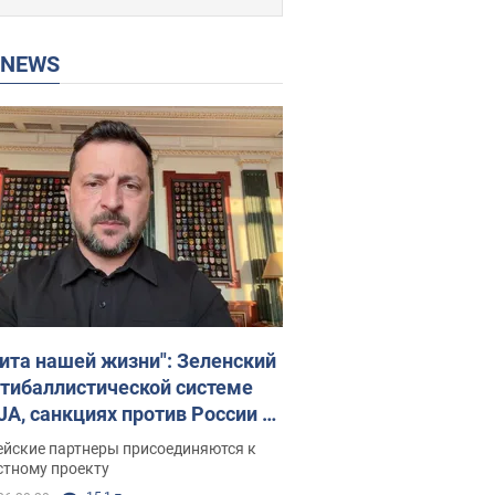
P NEWS
ита нашей жизни": Зеленский
нтибаллистической системе
JA, санкциях против России и
ержке аграриев. Видео
ейские партнеры присоединяются к
стному проекту