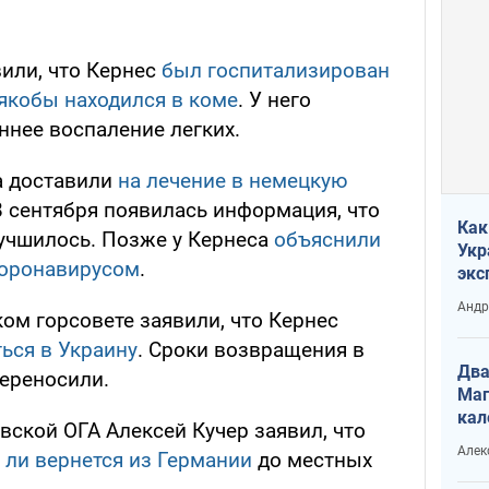
или, что Кернес
был госпитализирован
 якобы находился в коме
. У него
нее воспаление легких.
а доставили
на лечение в немецкую
8 сентября появилась информация, что
Как
учшилось. Позже у Кернеса
объяснили
Укр
коронавирусом
.
экс
неф
Андр
ком горсовете заявили, что Кернес
ься в Украину
. Сроки возвращения в
Два
переносили.
Маг
кал
вской ОГА Алексей Кучер заявил, что
Алек
 ли вернется из Германии
до местных