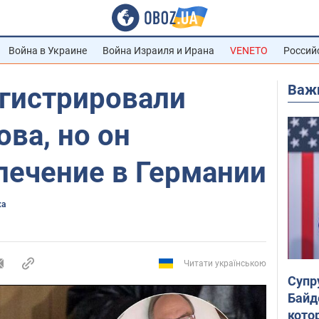
Война в Украине
Война Израиля и Ирана
VENETO
Россий
Важ
егистрировали
ва, но он
лечение в Германии
ка
Читати українською
Супр
Байд
кото