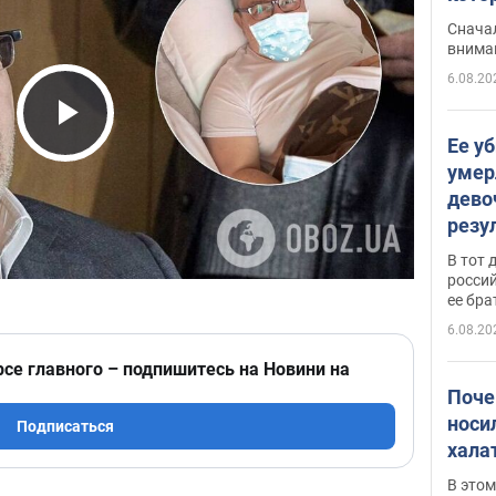
"агр
Сначал
внима
6.08.20
Play Video
Ее у
умер
дево
резу
атак
В тот 
обла
россий
ее бра
6.08.20
рсе главного – подпишитесь на Новини на
Поче
носи
Подписаться
хала
В этом