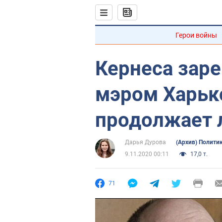
Герои войны
Кернеса зар
мэром Харько
продолжает 
Дарья Дурова
(Архив) Полити
9.11.2020 00:11
17,0 т.
71