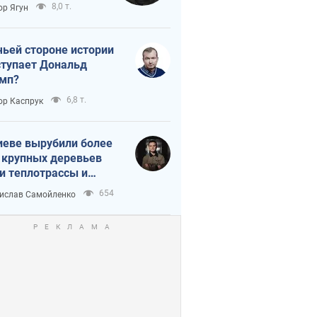
тическая
8,0 т.
ор Ягун
истика
чьей стороне истории
тупает Дональд
мп?
6,8 т.
ор Каспрук
иеве вырубили более
 крупных деревьев
и теплотрассы и
реки Генплану
654
ислав Самойленко