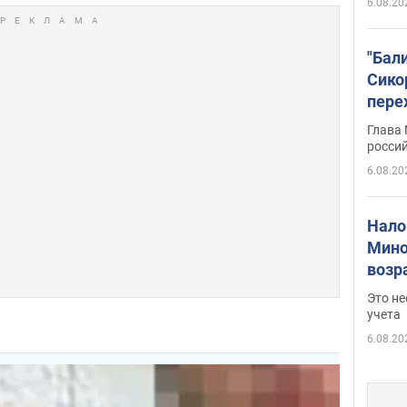
6.08.20
"Бал
Сико
пере
Укра
Глава
росси
6.08.20
Нало
Мино
возра
нужн
Это н
учета
6.08.20