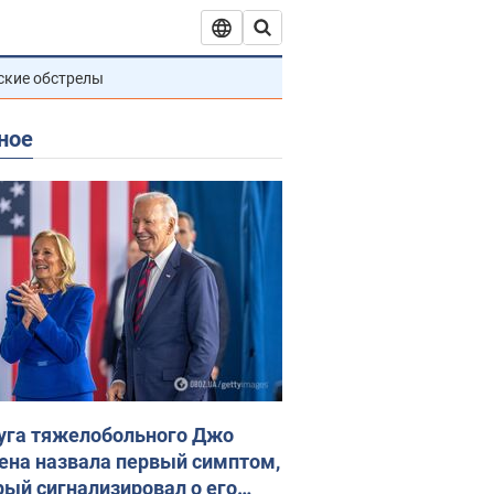
ские обстрелы
ное
уга тяжелобольного Джо
ена назвала первый симптом,
рый сигнализировал о его