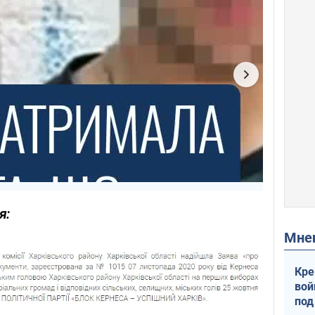
я:
Мн
Кре
вой
под