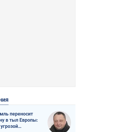
ения
мль переносит
ну в тыл Европы:
 угрозой