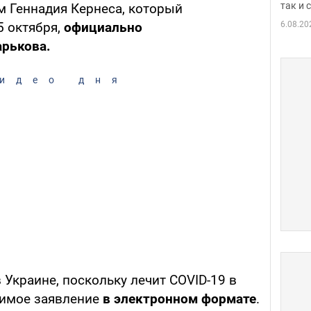
так и
 Геннадия Кернеса, который
6.08.20
5 октября,
официально
арькова.
идео дня
 Украине, поскольку лечит COVID-19 в
димое заявление
в электронном формате
.