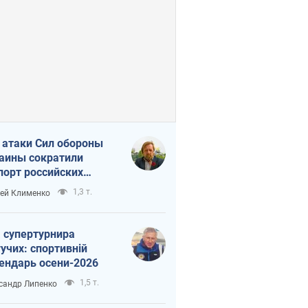
 атаки Сил обороны
аины сократили
порт российских
тепродуктов
1,3 т.
ей Клименко
 супертурнира
учих: спортивній
ендарь осени-2026
1,5 т.
сандр Липенко