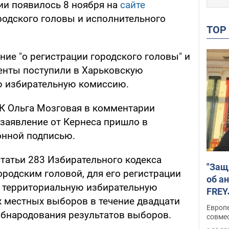
ии появилось 8 ноября на
сайте
родского головы и исполнительного
TO
ение "о регистрации городского головы" и
енты поступили в Харьковскую
ю избирательную комиссию.
К Ольга Мозговая в комментарии
о заявление от Кернеса пришло в
онной подписью.
статьи 283 Избирательного кодекса
"Защ
ородским головой, для его регистрации
об а
в территориальную избирательную
FREY
 местных выборов в течение двадцати
подд
Европ
обнародования результатов выборов.
совме