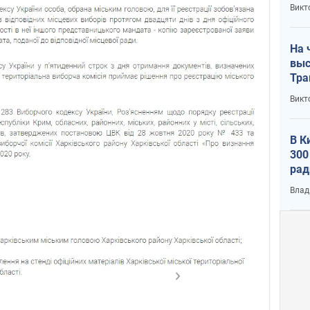
кри
Викт
лог
На 
выс
Тра
Викт
В К
300
рад
воп
Влад