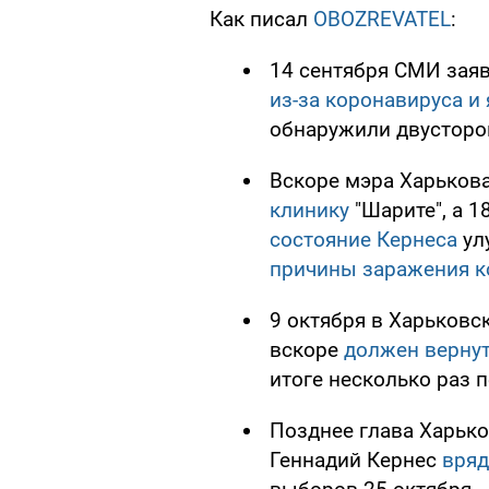
Как писал
OBOZREVATEL
:
14 сентября СМИ заяв
из-за коронавируса и
обнаружили двусторон
Вскоре мэра Харьков
клинику
"Шарите", а 1
состояние Кернеса
ул
причины заражения 
9 октября в Харьковс
вскоре
должен вернут
итоге несколько раз 
Позднее глава Харько
Геннадий Кернес
вряд