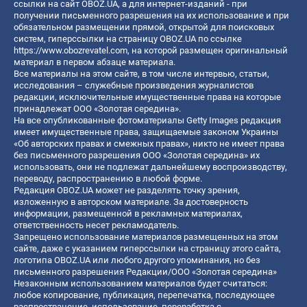
ссылки на сайт OBOZ.UA, а для интернет-изданий - при
получении письменного разрешения на их использование и при
обязательном размещении прямой, открытой для поисковых
систем, гиперссылки на страницу OBOZ.UA по ссылке
https://www.obozrevatel.com
, на которой размещен оригинальный
материал в первом абзаце материала.
Все материалы на этом сайте, в том числе интервью, статьи,
исследования – служебные произведения журналистов
редакции, исключительные имущественные права на которые
принадлежат ООО «Золотая середина».
На все опубликованные фотоматериалы Getty Images редакция
имеет имущественные права, защищаемые законом Украины
«Об авторских правах и смежных правах», никто не имеет права
без письменного разрешения ООО «Золотая середина» их
использовать, они не подлежат дальнейшему воспроизводству,
переводу, распространению в любой форме.
Редакция OBOZ.UA может не разделять точку зрения,
изложенную в авторском материале. За достоверность
информации, размещенной в рекламных материалах,
ответственность несет рекламодатель.
Запрещено использование материалов размещенных на этом
сайте, даже с указанием гиперссылки на страницу этого сайта,
логотипа OBOZ.UA или любого другого упоминания, но без
письменного разрешения Редакции/ООО «Золотая середина»
Незаконным использованием материалов будет считаться:
любое копирование, публикация, перепечатка, последующее
распространение, использование, переработка с