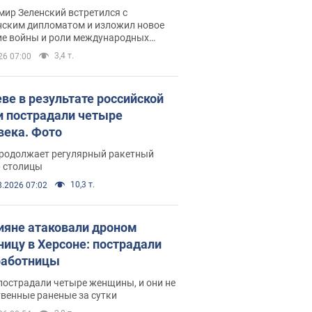
рвью с Безсмертным
ир Зеленский встретился с
нским дипломатом и изложил новое
ие войны и роли международных
ров в борьбе с Россией
3,4 т.
26 07:00
еве в результате российской
и пострадали четыре
века. Фото
продолжает регулярный ракетный
р столицы
10,3 т.
8.2026 07:02
ияне атаковали дроном
ницу в Херсоне: пострадали
аботницы
пострадали четыре женщины, и они не
венные раненые за сутки