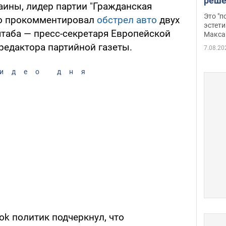
реше
аины, лидер партии "Гражданская
росс
Это "
ко прокомментировал
обстрел авто
двух
дрон
эстети
таба — пресс-секретаря Европейской
Макса
редактора партийной газеты.
7.08.20
идео дня
ok политик подчеркнул, что