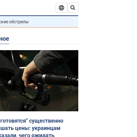
ские обстрелы
ное
"готовятся" существенно
шать цены: украинцам
казали, чего ожидать