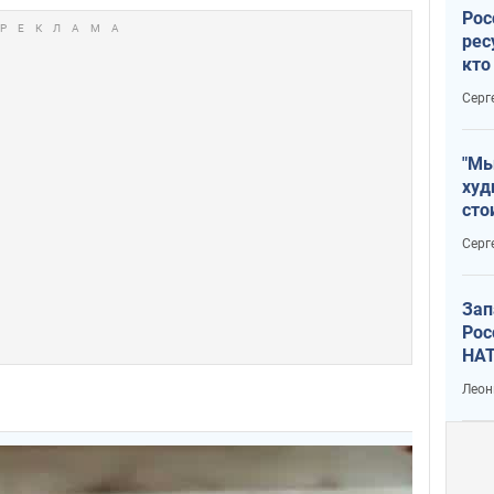
Рос
рес
кто
дик
Серг
"Мы
худ
сто
отч
Серг
рак
Зап
Рос
НАТ
Леон