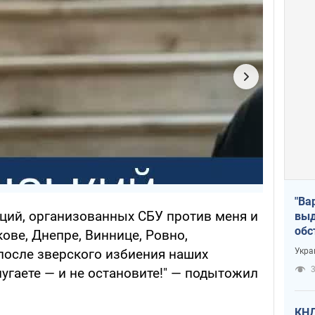
"Ва
ций, организованных СБУ против меня и
выд
обс
ове, Днепре, Виннице, Ровно,
дро
 после зверского избиения наших
Укра
офи
3
пугаете — и не остановите!" — подытожил
КНД