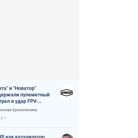
рта" и "Новатор"
ержали пулеметный
трел и удар FPV-
на, сохранив жизнь
инская Бронетехника
церу ВСУ
,6 т.
Р как катализатор