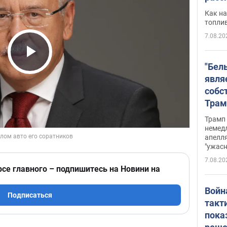
Как на
топли
7.08.20
Play Video
"Бел
явля
собс
Трам
прио
Трамп 
стро
немед
апелля
баль
"ужас
стои
7.08.20
долл
рсе главного – подпишитесь на Новини на
Войн
Подписаться
такт
пока