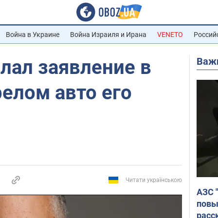
Война в Украине
Война Израиля и Ирана
VENETO
Россий
Важ
лал заявление в
релом авто его
Читати українською
АЗС 
повы
расс