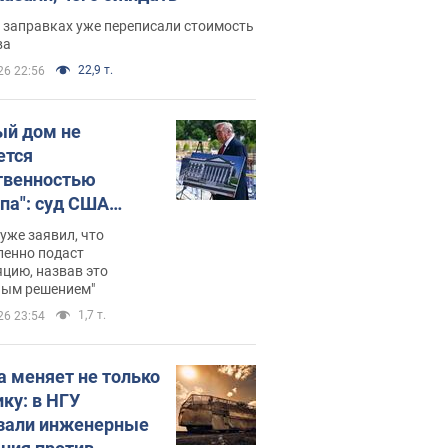
 заправках уже переписали стоимость
ва
22,9 т.
26 22:56
ый дом не
ется
твенностью
па": суд США
становил
уже заявил, что
ительство
ленно подаст
цию, назвав это
ного зала
ным решением"
мостью 400 млн
1,7 т.
26 23:54
аров
а меняет не только
ику: в НГУ
зали инженерные