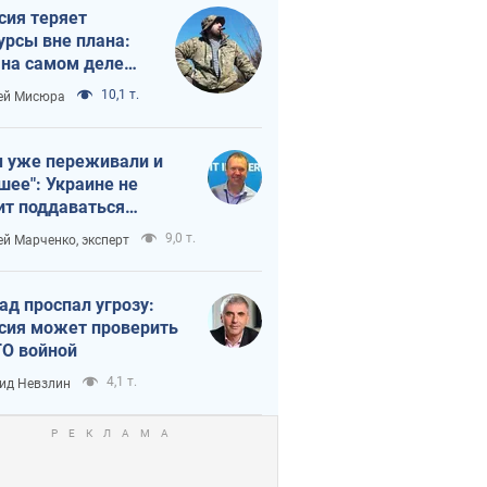
сия теряет
урсы вне плана:
 на самом деле
тует темп войны
10,1 т.
ей Мисюра
 уже переживали и
шее": Украине не
ит поддаваться
аянию из-за
9,0 т.
ей Марченко, эксперт
етного террора
ад проспал угрозу:
сия может проверить
О войной
4,1 т.
ид Невзлин