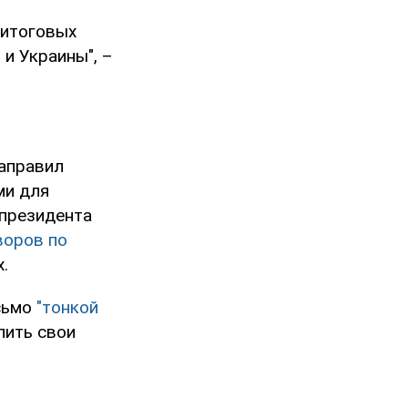
 итоговых
и Украины", –
аправил
ми для
 президента
воров по
.
исьмо
"тонкой
лить свои