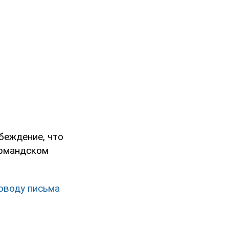
беждение, что
ормандском
оводу письма