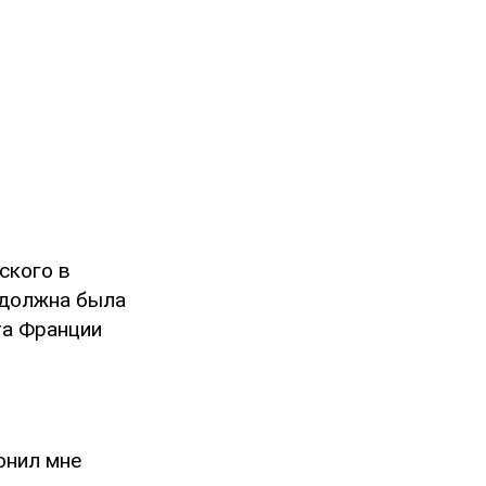
ского в
 должна была
та Франции
онил мне