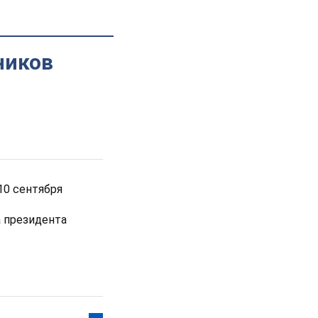
ников
10 сентября
а президента