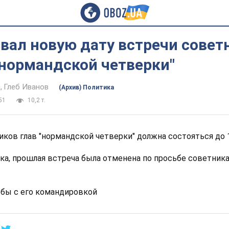
вал новую дату встречи совет
"нормандской четверки"
ч
Глеб Иванов
(Архив) Политика
51
10,2 т.
иков глав "нормандской четверки" должна состояться до 
ка, прошлая встреча была отменена по просьбе советник
обы с его командировкой