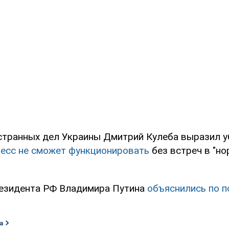
странных дел Украины Дмитрий Кулеба выразил у
цесс не сможет функционировать
без встреч в "н
резидента РФ Владимира Путина
объяснились по п
а