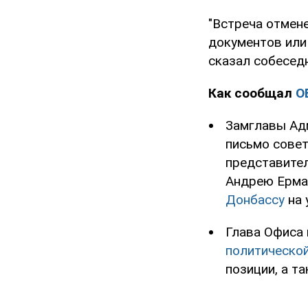
"Встреча отмен
документов или 
сказал собеседн
Как сообщал
O
Замглавы Ад
письмо совет
представител
Андрею Ерма
Донбассу
на 
Глава Офиса 
политической
позиции, а т