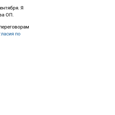
о
ентября. Я
ва ОП.
 переговорам
гласия по