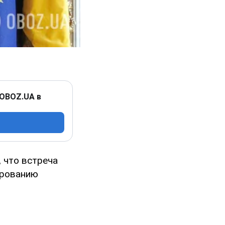
 OBOZ.UA в
 что встреча
ированию