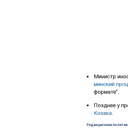
Министр ино
минский про
формате".
Позднее у п
Козака
.
Редакционная политик