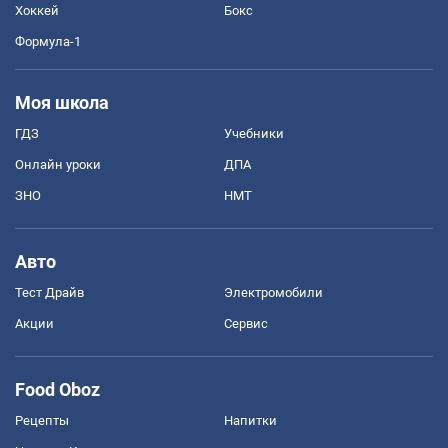
Хоккей
Бокс
Формула-1
Моя школа
ГДЗ
Учебники
Онлайн уроки
ДПА
ЗНО
НМТ
Авто
Тест Драйв
Электромобили
Акции
Сервис
Food Oboz
Рецепты
Напитки