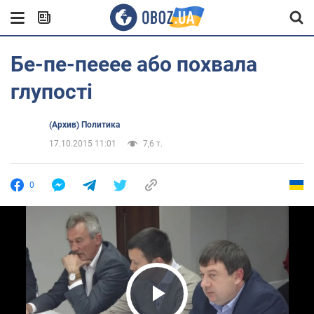
Бе-пе-пееее або похвала
глупості
(Архив) Политика
17.10.2015 11:01
7,6 т.
0