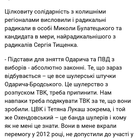
Цілковиту солідарність з колишніми
регіоналами висловили і радикальні
радикали в особі Миколи Булатецького та
кандидата в мери, найрадикальнішого з
радикалів Сергія Тищенка.
- Підстави для зняття Одарича та ПВД з
виборів - абсолютно законні. Те, що зараз
відбувається – це все шулерські штучки
Одарича-Бродського. Це шулерство з
розпуском ТВК, треба припинити. Нам
навпаки треба подякувати ТВК за те, що вони
зробили. ЦВК і Тетяна Лукаш зокрема, і той
же Охендовський – це банда шулерів і кому
як не мені це знати. Вони в мене вкрали
перемогу у 2012 році, не допустили до участі у