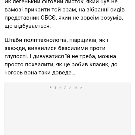
Як легенький фіговий листок, який був не
взмозі прикрити той срам, на зібранні сидів
представник ОБСЄ, який не зовсім розумів,
що відбувається.
Штаби політтехнологів, піарщиків, як і
завжди, виявилися безсилими проти
глупості. І дивуватися їй не треба, можна
просто похвалити, як це робив класик, до
чогось вона таки доведе…