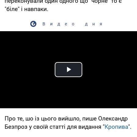
переконували один одного що "чорне" то є
"біле" і навпаки.
Видео дня
Play Video
Про те, шо із цього вийшло, пише Олександр
Безпроз у своїй статті для видання "
Кропива
".