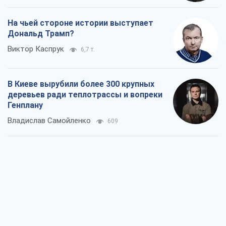
Как атаки Сил обороны Украины
сократили экспорт российских
нефтепродуктов
Андрей Клименко
1,2 т.
Два супертурнира Магучих: спортивній