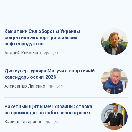
календарь осени-2026
Александр Липенко
1,4 т.
Ракетный щит и меч Украины: ставка
на производство собственных ракет
Кирилл Татаринов
1,9 т.
Посмертная "презумпция виновности":
кто разрешил ТЦК судить погибших
защитников
Марина Ставнійчук
4,7 т.
Все мнения