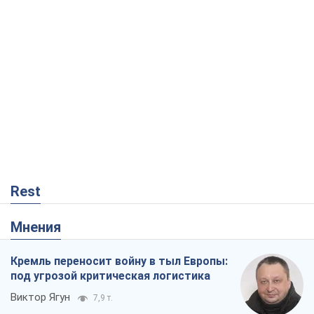
Rest
Мнения
Кремль переносит войну в тыл Европы:
под угрозой критическая логистика
Виктор Ягун
7,9 т.
На чьей стороне истории выступает
Дональд Трамп?
Виктор Каспрук
6,7 т.
В Киеве вырубили более 300 крупных
деревьев ради теплотрассы и вопреки
Генплану
Владислав Самойленко
609