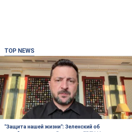
"Защита нашей жизни": Зеленский об
антибаллистической системе FREYJA,
санкциях против России и поддержке аграриев.
Видео
Европейские партнеры присоединяются к совместному
проекту
час назад
13,7 т.
"Балистика убивает людей": Сикорский призвал
обсудить перехват вражеских ракет над
Украиной
Глава МИД Польши призвал сбивать российские ракеты над