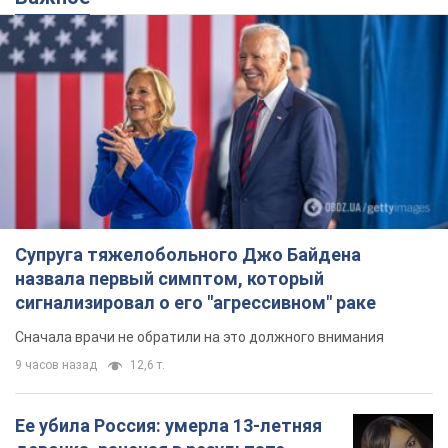
назвала первый симптом, который
сигнализировал о его "агрессивном" раке
Сначала врачи не обратили на это должного внимания
9 часов назад
12,6 т.
Ее убила Россия: умерла 13-летняя
девочка, раненая в результате
российской атаки на Сумскую
область. Фото
В тот день во время российского обстрела
погибли ее брат, отчим и бабушка
9 часов назад
9,7 т.
Почему в СССР врачи носили только
белые халаты
В этом был как практический, так и
символический смысл