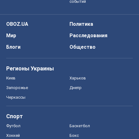
Запорожье
Днепр
Черкассы
Спорт
Футбол
Баскетбол
Хоккей
Бокс
Формула-1
Моя школа
ГДЗ
Учебники
Онлайн уроки
ДПА
ЗНО
НМТ
СНГ решебники