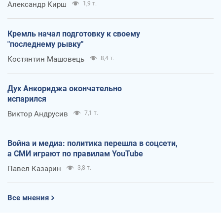
Александр Кирш
1,9 т.
Кремль начал подготовку к своему
"последнему рывку"
Костянтин Машовець
8,4 т.
Дух Анкориджа окончательно
испарился
Виктор Андрусив
7,1 т.
Война и медиа: политика перешла в соцсети,
а СМИ играют по правилам YouTube
Павел Казарин
3,8 т.
Все мнения