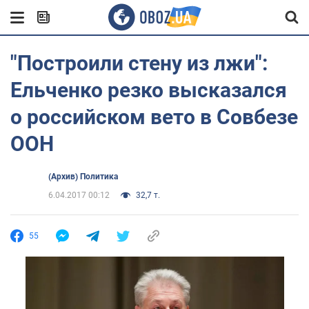
"Построили стену из лжи":
Ельченко резко высказался
о российском вето в Совбезе
ООН
(Архив) Политика
6.04.2017 00:12
32,7 т.
55