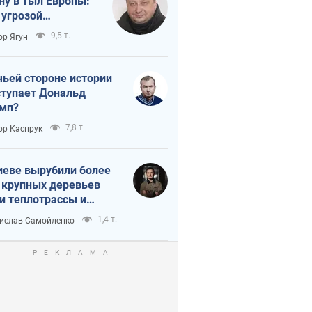
ну в тыл Европы:
 угрозой
тическая
9,5 т.
ор Ягун
истика
чьей стороне истории
тупает Дональд
мп?
7,8 т.
ор Каспрук
иеве вырубили более
 крупных деревьев
и теплотрассы и
реки Генплану
1,4 т.
ислав Самойленко