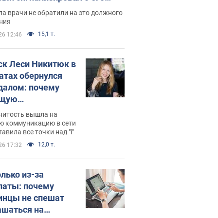
ессивном" раке
а врачи не обратили на это должного
ния
15,1 т.
26 12:46
ск Леси Никитюк в
атах обернулся
далом: почему
ущую
раведливо
нитость вышла на
йтили
ю коммуникацию в сети
тавила все точки над "i"
12,0 т.
26 17:32
олько из-за
латы: почему
инцы не спешат
ашаться на