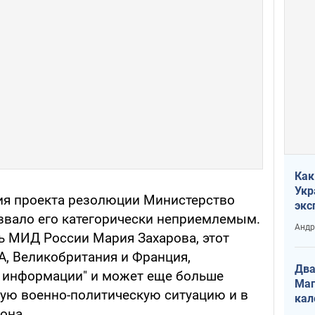
Как
Укр
ия проекта резолюции Министерство
экс
звало его категорически неприемлемым.
неф
Андр
рь МИД России Мария Захарова, этот
А, Великобритания и Франция,
Два
й информации" и может еще больше
Маг
тую военно-политическую ситуацию и в
кал
 она.