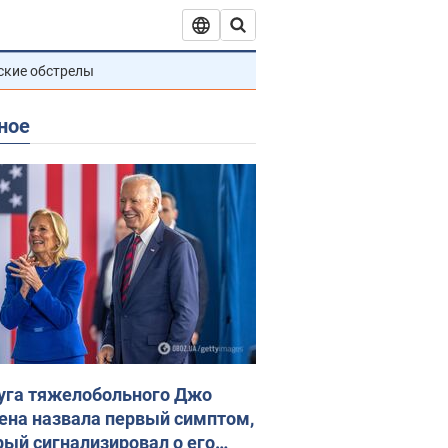
ские обстрелы
ное
уга тяжелобольного Джо
ена назвала первый симптом,
рый сигнализировал о его