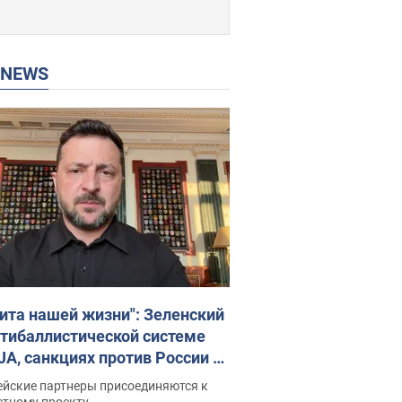
P NEWS
ита нашей жизни": Зеленский
нтибаллистической системе
JA, санкциях против России и
ержке аграриев. Видео
ейские партнеры присоединяются к
стному проекту