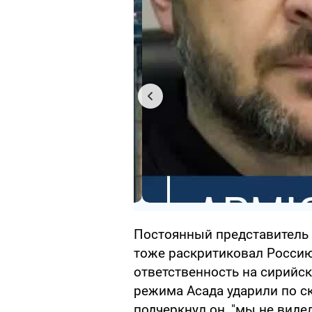
Постоянный представитель
тоже раскритиковал Россию
ответственность на сирийс
режима Асада ударили по с
подчеркнул он, "мы не виде