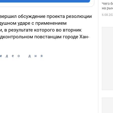
вака
Чего б
на рын
6.08.20
авершил обсуждение проекта резолюции
душном ударе с применением
, в результате которого во вторник
одконтрольном повстанцам городе Хан-
идео дня