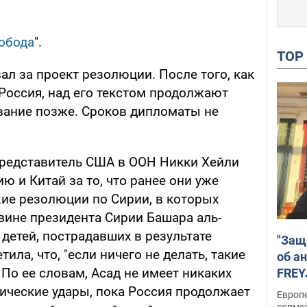
обода
".
TO
ал за проект резолюции. После того, как
 Россия, над его текстом продолжают
ование позже. Сроков дипломаты не
представитель США в ООН Никки Хейли
ю и Китай за то, что ранее они уже
ие резолюции по Сирии, в которых
 вине президента Сирии Башара аль-
детей, пострадавших в результате
"Защ
тила, что, "если ничего не делать, такие
об а
 По ее словам, Асад не имеет никаких
FREY
подд
ческие удары, пока Россия продолжает
Европ
совме