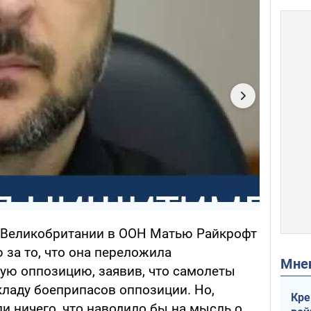
 Великобритании в ООН Матью Райкрофт
 за то, что она переложила
Мн
кую оппозицию, заявив, что самолеты
кладу боеприпасов оппозиции. Но,
Кре
ли ничего, что наводило бы на мысль о