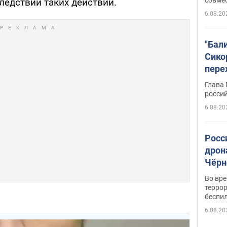
ледствий таких действий.
6.08.20
"Бал
Сико
пере
Укра
Глава
росси
6.08.20
Росс
дрон
Чёрн
подр
Во вр
террор
беспи
6.08.20