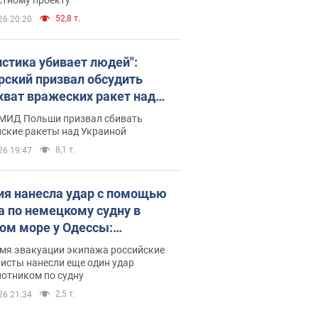
52,8 т.
26 20:20
истика убивает людей":
рский призвал обсудить
хват вражеских ракет над
иной
 МИД Польши призвал сбивать
йские ракеты над Украиной
8,1 т.
26 19:47
ия нанесла удар с помощью
а по немецкому судну в
ом море у Одессы:
обности
емя эвакуации экипажа российские
исты нанесли еще один удар
лотником по судну
2,5 т.
26 21:34