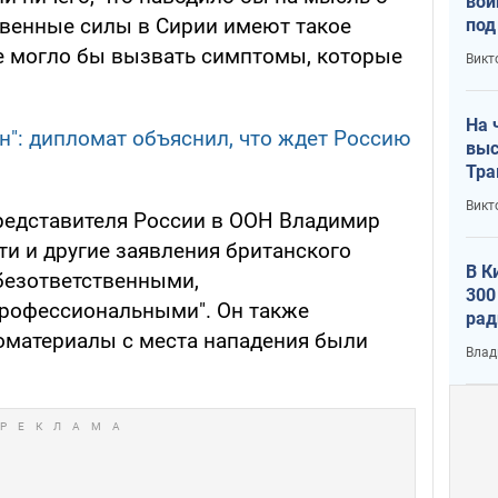
вой
твенные силы в Сирии имеют такое
под
кри
е могло бы вызвать симптомы, которые
Викт
лог
На 
н": дипломат объяснил, что ждет Россию
выс
Тра
Викт
редставителя России в ООН Владимир
ти и другие заявления британского
В К
безответственными,
300
рофессиональными". Он также
рад
еоматериалы с места нападения были
воп
Влад