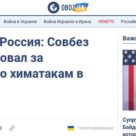
Война в Украине
Война Израиля и Ирана
VENETO
Россий
Важ
Россия: Совбез
овал за
о химатакам в
Супр
Байд
Читати українською
кото