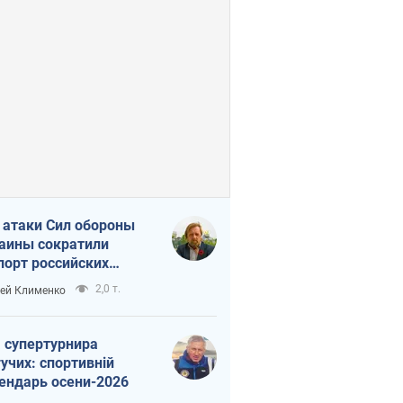
 атаки Сил обороны
аины сократили
порт российских
тепродуктов
2,0 т.
ей Клименко
 супертурнира
учих: спортивній
ендарь осени-2026