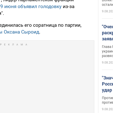
на о
остали
19 июня объявил голодовку
из-за
9.08.20
".
динилась его соратница по партии,
"Оче
ды Оксана Сыроид
.
раск
заяв
Укра
Глава 
украин
развя
9.08.20
"Зна
Росс
удар
буро
Проти
проти
9.08.20