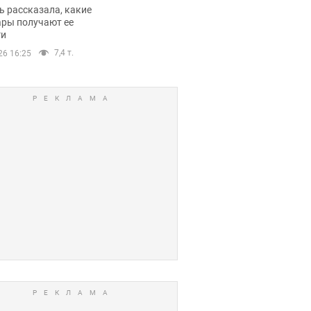
казала о страшной
 рассказала, какие
оне модельной
ары получают ее
ги
еры
7,4 т.
26 16:25