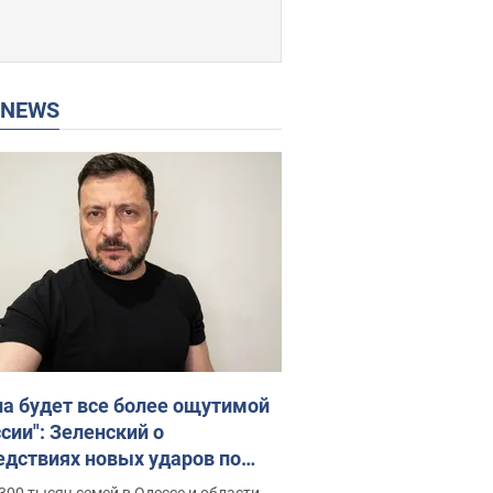
P NEWS
на будет все более ощутимой
сии": Зеленский о
едствиях новых ударов по
ине, важных отчетах и атаках
300 тысяч семей в Одессе и области