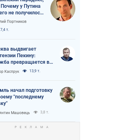
 Почему у Путина
его не получилось
краиной
лий Портников
7,4 т.
ква выдвигает
тензии Пекину:
жба превращается в
исимость России от
13,9 т.
ор Каспрук
ая
мль начал подготовку
воему "последнему
ку"
3,8 т.
янтин Машовець