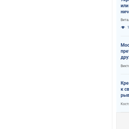
или
нич
с У
Вита
1
Мос
пре
дру
зав
Викт
Кит
Кре
к с
рыв
Кост