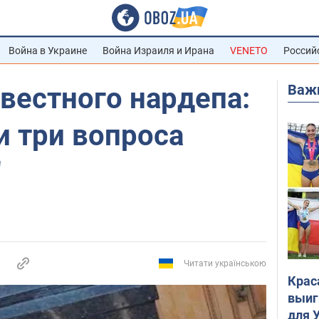
Война в Украине
Война Израиля и Ирана
VENETO
Россий
Важ
вестного нардепа:
и три вопроса
"
Читати українською
Крас
выиг
для 