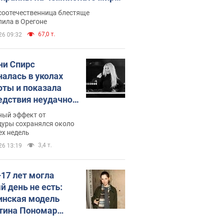
егкой атлетике U20. Видео
соотечественница блестяще
пила в Орегоне
67,0 т.
26 09:32
ни Спирс
налась в уколах
оты и показала
едствия неудачной
етологии: ходила
ный эффект от
почти месяц
дуры сохранялся около
ех недель
3,4 т.
26 13:19
–17 лет могла
й день не есть:
инская модель
тина Пономар