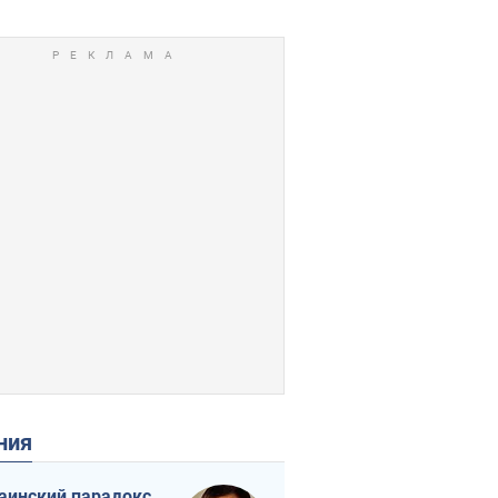
ения
аинский парадокс,