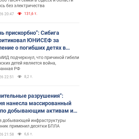
бъекты противника. Видео
сь без электричества
131,6 т.
26 20:47
нь прискорбно": Сибига
ритиковал ЮНИСЕФ за
ление о погибших детях в
ине
МИД подчеркнул, что причиной гибели
ских детей является война,
занная РФ
8,2 т.
26 22:51
чительные разрушения":
ия нанесла массированный
 по добывающим активам и
вой площадке "Укрнафты"
в добывающей инфраструктуры
вник применил десятки БПЛА
6,6 т.
26 21:58