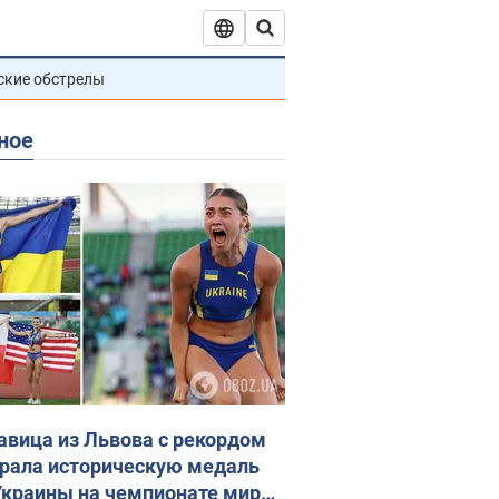
ские обстрелы
ное
авица из Львова с рекордом
рала историческую медаль
Украины на чемпионате мира