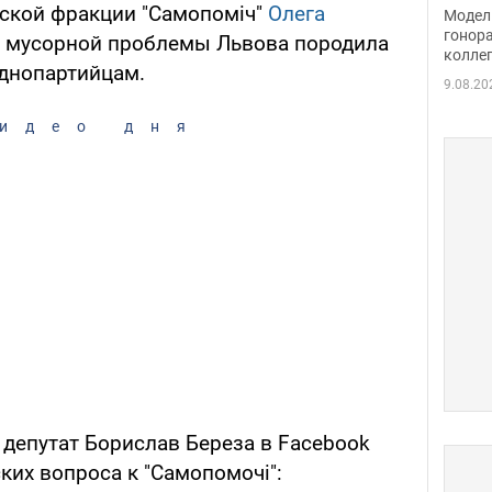
расс
ской фракции "Самопоміч"
Олега
Модель
стор
гонор
 мусорной проблемы Львова породила
колле
карь
однопартийцам.
9.08.20
идео дня
епутат Борислав Береза в Facebook
ких вопроса к "Самопомочі":