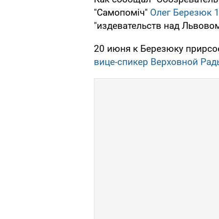
"Самопоміч"
Олег Березюк 
"издевательств над Львовом
20 июня к Березюку прирсое
вице-спикер Верховной Ра