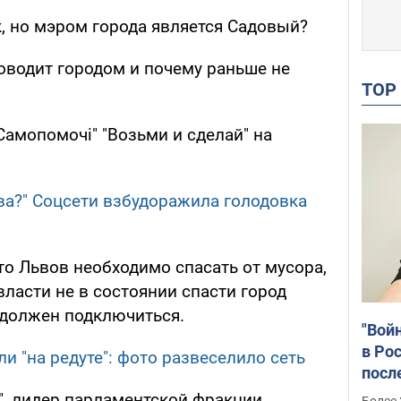
, но мэром города является Садовый?
оводит городом и почему раньше не
TO
Самопомочі" "Возьми и сделай" на
ва?" Соцсети взбудоражила голодовка
то Львов необходимо спасать от мусора,
власти не в состоянии спасти город
 должен подключиться.
"Вой
в Рос
и "на редуте": фото развеселило сеть
посл
Укра
", лидер парламентской фракции
Более 