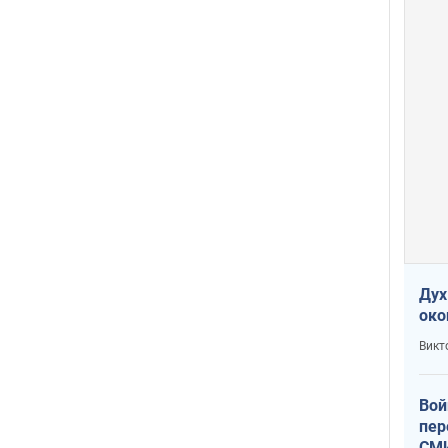
Дух
око
Викт
Вой
пер
СМИ