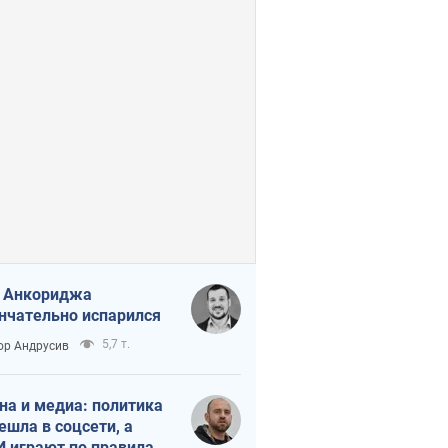
 Анкориджа
нчательно испарился
5,7 т.
ор Андрусив
на и медиа: политика
ешла в соцсети, а
 играют по правилам