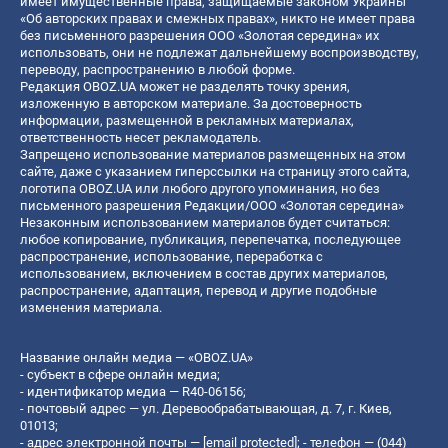
имеет имущественные права, защищаемые законом Украины
«Об авторских правах и смежных правах», никто не имеет права
без письменного разрешения ООО «Золотая середина» их
использовать, они не подлежат дальнейшему воспроизводству,
переводу, распространению в любой форме.
Редакция OBOZ.UA может не разделять точку зрения,
изложенную в авторском материале. За достоверность
информации, размещенной в рекламных материалах,
ответственность несет рекламодатель.
Запрещено использование материалов размещенных на этом
сайте, даже с указанием гиперссылки на страницу этого сайта,
логотипа OBOZ.UA или любого другого упоминания, но без
письменного разрешения Редакции/ООО «Золотая середина»
Незаконным использованием материалов будет считаться:
любое копирование, публикация, перепечатка, последующее
распространение, использование, переработка с
использованием, включением в состав других материалов,
распространение, адаптация, перевод и другие подобные
изменения материала.
Название онлайн медиа — «OBOZ.UA»
- субъект в сфере онлайн медиа;
- идентификатор медиа — R40-06156;
- почтовый адрес — ул. Деревообрабатывающая, д. 7, г. Киев,
01013;
- адрес электронной почты —
[email protected]
; - телефон — (044)