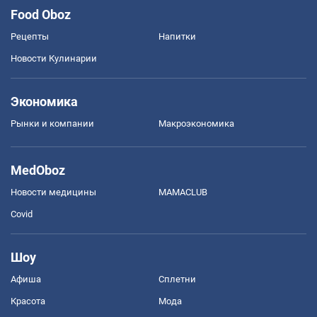
Food Oboz
Рецепты
Напитки
Новости Кулинарии
Экономика
Рынки и компании
Mакроэкономика
MedOboz
Новости медицины
MAMACLUB
Covid
Шоу
Афиша
Сплетни
Красота
Мода