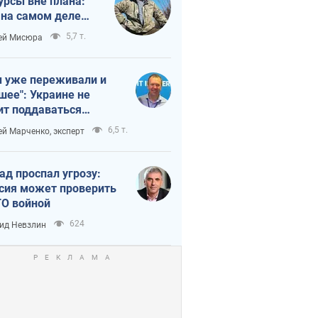
урсы вне плана:
 на самом деле
тует темп войны
5,7 т.
ей Мисюра
 уже переживали и
шее": Украине не
ит поддаваться
аянию из-за
6,5 т.
ей Марченко, эксперт
етного террора
ад проспал угрозу:
сия может проверить
О войной
624
ид Невзлин