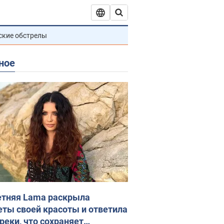
ские обстрелы
ное
етняя Lama раскрыла
еты своей красоты и ответила
реки, что сохраняет