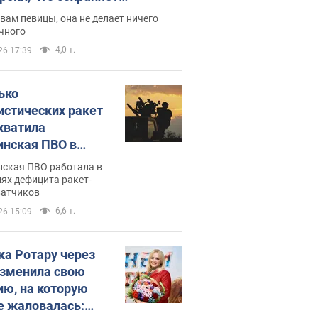
дость, ведь у нее нет детей
вам певицы, она не делает ничего
чного
4,0 т.
26 17:39
ько
истических ракет
хватила
инская ПВО в
: в Минобороны
нская ПВО работала в
али цифру
ях дефицита ракет-
ватчиков
6,6 т.
26 15:09
ка Ротару через
изменила свою
ию, на которую
е жаловалась: