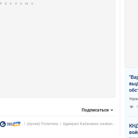
"Ва
выд
обс
дро
Укра
офи
1
Подписаться
(Архив) Политика
Адмирал Кабаненко назвал...
КНД
вой