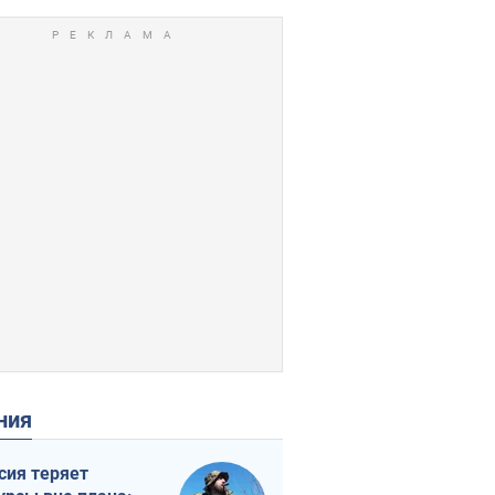
ения
сия теряет