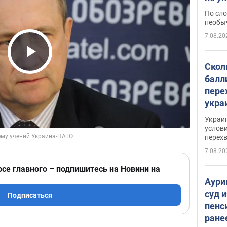
моло
По сло
необы
7.08.20
Play Video
Скол
балл
пере
укра
июле
Украи
назв
услови
перех
7.08.20
рсе главного – подпишитесь на Новини на
Аури
суд 
Подписаться
пенс
ране