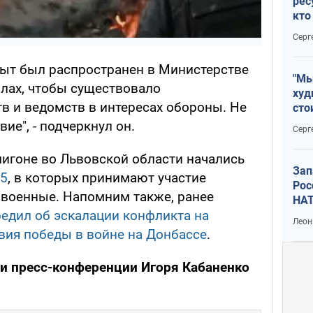
рес
кто
дик
Серг
опыт был распространен в Министерстве
"Мы
лах, чтобы существовало
худ
в и ведомств в интересах обороны. Не
сто
отч
ие", - подчеркнул он.
Серг
рак
лигоне во Львовской области начались
Зап
15
, в которых принимают участие
Рос
 военные. Напомним также, ранее
НАТ
едил об эскалации конфликта на
Леон
вия победы в войне на Донбассе
.
и пресс-конференции Игоря Кабаненко