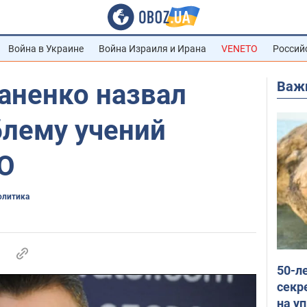
Война в Украине
Война Израиля и Ирана
VENETO
Россий
Важ
аненко назвал
блему учений
О
олитика
50-л
секр
на уп