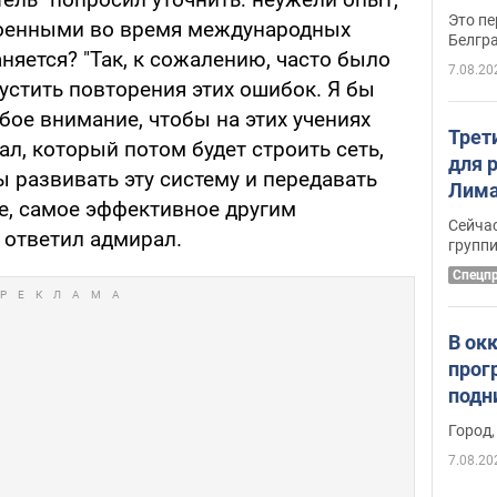
Это пе
оенными во время международных
Белгр
аняется? "Так, к сожалению, часто было
7.08.20
устить повторения этих ошибок. Я бы
ое внимание, чтобы на этих учениях
Трет
л, который потом будет строить сеть,
для 
 развивать эту систему и передавать
Лима
е, самое эффективное другим
крит
Сейчас
- ответил адмирал.
удал
групп
Спецп
В ок
прог
подн
виде
Город,
7.08.20