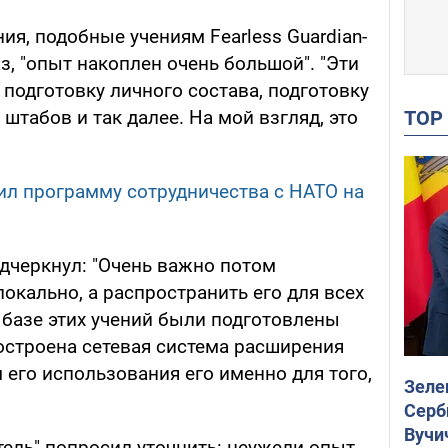
ия, подобные учениям Fearless Guardian-
з, "опыт накоплен очень большой". "Эти
подготовку личного состава, подготовку
TO
штабов и так далее. На мой взгляд, это
л программу сотрудничества с НАТО на
одчеркнул: "Очень важно потом
локально, а распространить его для всех
 базе этих учений были подготовлены
остроена сетевая система расширения
 его использования его именно для того,
Зеле
Серб
Вучи
тель" попросил уточнить: неужели опыт,