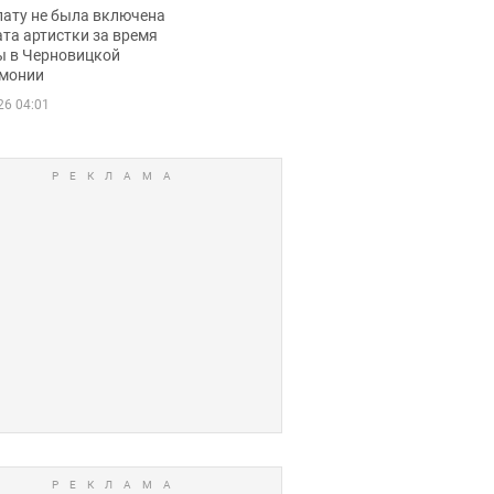
ько получала
лату не была включена
ца
та артистки за время
ы в Черновицкой
монии
26 04:01