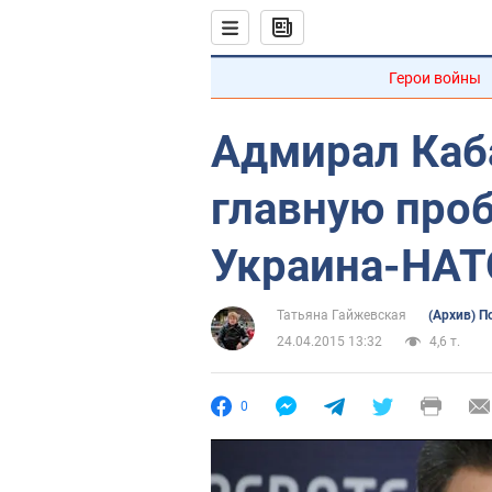
Герои войны
Адмирал Каб
главную про
Украина-НАТ
Татьяна Гайжевская
(Архив) П
24.04.2015 13:32
4,6 т.
0