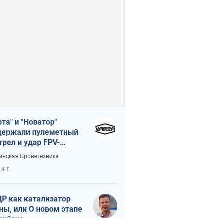
рта" и "Новатор"
ержали пулеметный
трел и удар FPV-
на, сохранив жизнь
инская Бронетехника
церу ВСУ
,4 т.
Р как катализатор
ны, или О новом этапе