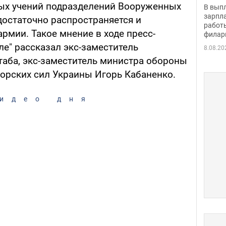
скол
ых учений подразделений Вооруженных
В вып
певи
зарпла
достаточно распространяется и
работ
армии. Такое мнение в ходе пресс-
филар
е" рассказал экс-заместитель
8.08.20
таба, экс-заместитель министра обороны
орских сил Украины Игорь Кабаненко.
идео дня