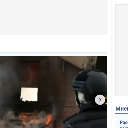
Мн
Рос