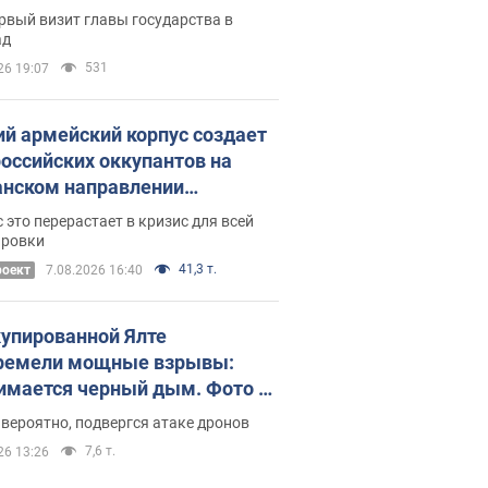
рвый визит главы государства в
ад
531
26 19:07
ий армейский корпус создает
российских оккупантов на
нском направлении
ический дискомфорт: как это
 это перерастает в кризис для всей
ось
ировки
41,3 т.
роект
7.08.2026 16:40
купированной Ялте
ремели мощные взрывы:
имается черный дым. Фото и
о
 вероятно, подвергся атаке дронов
7,6 т.
26 13:26