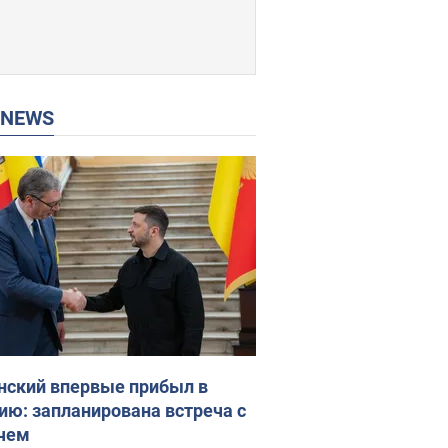
P NEWS
нский впервые прибыл в
ию: запланирована встреча с
чем