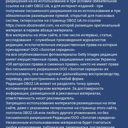
разрешения на их использование и при условии обязательной
ссылки на сайт OBOZ.UA, а для интернет-изданий - при
получении письменного разрешения на их использование и при
обязательном размещении прямой, открытой для поисковых
систем, гиперссылки на страницу OBOZ.UA по ссылке
https://www.obozrevatel.com
, на которой размещен оригинальный
материал в первом абзаце материала.
Все материалы на этом сайте, в том числе интервью, статьи,
исследования – служебные произведения журналистов
редакции, исключительные имущественные права на которые
принадлежат ООО «Золотая середина».
На все опубликованные фотоматериалы Getty Images редакция
имеет имущественные права, защищаемые законом Украины
«Об авторских правах и смежных правах», никто не имеет права
без письменного разрешения ООО «Золотая середина» их
использовать, они не подлежат дальнейшему воспроизводству,
переводу, распространению в любой форме.
Редакция OBOZ.UA может не разделять точку зрения,
изложенную в авторском материале. За достоверность
информации, размещенной в рекламных материалах,
ответственность несет рекламодатель.
Запрещено использование материалов размещенных на этом
сайте, даже с указанием гиперссылки на страницу этого сайта,
логотипа OBOZ.UA или любого другого упоминания, но без
письменного разрешения Редакции/ООО «Золотая середина»
Незаконным использованием материалов будет считаться:
любое копирование, публикация, перепечатка, последующее