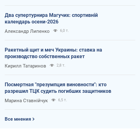
Два супертурнира Магучих: спортивній
календарь осени-2026
Александр Липенко
6,0 т.
Ракетный щит и меч Украины: ставка на
производство собственных ракет
Кирилл Татаринов
2,8 т.
Посмертная "презумпция виновности": кто
разрешил ТЦК судить погибших защитников
Марина Ставнійчук
6,5 т.
Все мнения