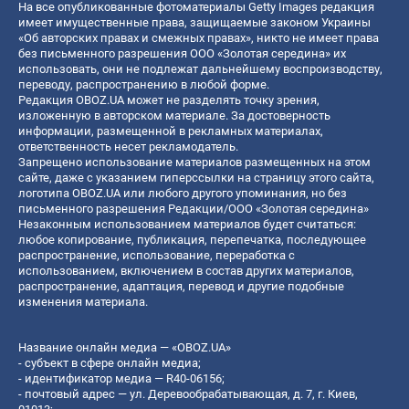
На все опубликованные фотоматериалы Getty Images редакция
имеет имущественные права, защищаемые законом Украины
«Об авторских правах и смежных правах», никто не имеет права
без письменного разрешения ООО «Золотая середина» их
использовать, они не подлежат дальнейшему воспроизводству,
переводу, распространению в любой форме.
Редакция OBOZ.UA может не разделять точку зрения,
изложенную в авторском материале. За достоверность
информации, размещенной в рекламных материалах,
ответственность несет рекламодатель.
Запрещено использование материалов размещенных на этом
сайте, даже с указанием гиперссылки на страницу этого сайта,
логотипа OBOZ.UA или любого другого упоминания, но без
письменного разрешения Редакции/ООО «Золотая середина»
Незаконным использованием материалов будет считаться:
любое копирование, публикация, перепечатка, последующее
распространение, использование, переработка с
использованием, включением в состав других материалов,
распространение, адаптация, перевод и другие подобные
изменения материала.
Название онлайн медиа — «OBOZ.UA»
- субъект в сфере онлайн медиа;
- идентификатор медиа — R40-06156;
- почтовый адрес — ул. Деревообрабатывающая, д. 7, г. Киев,