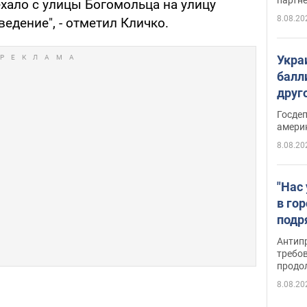
хало с улицы Богомольца на улицу
8.08.20
едение", - отметил Кличко.
Укра
балл
друг
США 
Госде
амери
8.08.20
"Нас
в го
подр
подд
Антип
виде
требо
продо
8.08.20