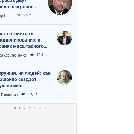
ересов двух
ичных игроков
 тайный план
9,9 т.
ор Швец
мпа и Путина?
ск готовится к
кционированию в
овиях масштабного
нного кризиса
15,3 т.
сандр Левченко
оружия, ни людей: как
ашенко создает
ую армию
13,0 т.
 Тышкевич