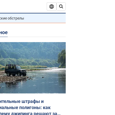
ские обстрелы
ное
ительные штрафы и
иальные полигоны: как
лему джипинга решают за