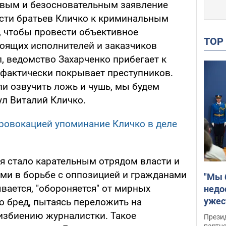
ивым и безосновательным заявление
сти братьев Кличко к криминальным
, чтобы провести объективное
TO
тоящих исполнителей и заказчиков
, ведомство Захарченко прибегает к
фактически покрывает преступников.
ли озвучить ложь и чушь, мы будем
нул Виталий Кличко.
ровокацией упоминание Кличко в деле
ня стало карательным отрядом власти и
ми в борьбе с оппозицией и гражданами
"Мы 
ывается, "обороняется" от мирных
недо
ужес
то бред, пытаясь переложить на
Росс
избиению журналистки. Такое
Прези
партн