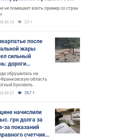
ицей
е не помешает взять пример со стран
ы
2,2 т.
26 05:10
икарпатье после
альной жары
ел сильный
нь: дороги
ратились в реки.
ода обрушилась на
о
-Франковскую область
ортный Буковель
28,7 т.
26 09:27
ине начислили
ыс. грн долга за
из-за показаний
правного счетчика: