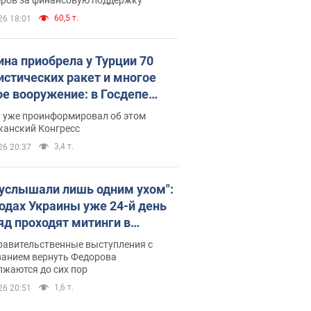
60,5 т.
26 18:01
ина приобрела у Турции 70
истических ракет и многое
ое вооружение: в Госдепе
обнародовали список
п уже проинформировал об этом
канский Конгресс
3,4 т.
26 20:37
 услышали лишь одним ухом":
родах Украины уже 24-й день
яд проходят митинги в
ержку Федорова. Фото и
равительственные выступления с
о
ванием вернуть Федорова
лжаются до сих пор
1,6 т.
26 20:51