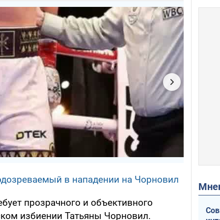
одозреваемый в нападении на Чорновил
Мн
ебует прозрачного и объективного
Сов
ском избиении Татьяны Чорновил.