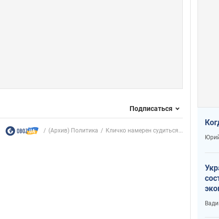
Подписаться
Ког
(Архив) Политика
Кличко намерен судиться...
Юрий
Укр
сос
эко
Ест
Вади
тун