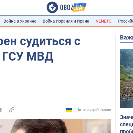
Война в Украине
Война Израиля и Ирана
VENETO
Россий
Важ
ен судиться с
 ГСУ МВД
Читати українською
Знач
спец
проб