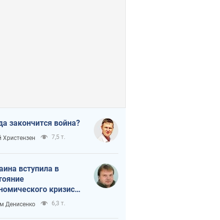
да закончится война?
7,5 т.
 Христензен
аина вступила в
тояние
номического кризиса.
ь ли свет в конце
6,3 т.
м Денисенко
неля?