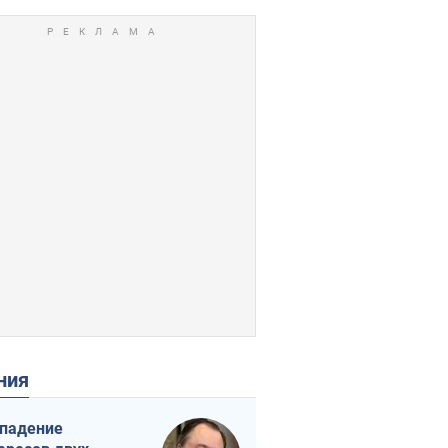
ения
падение