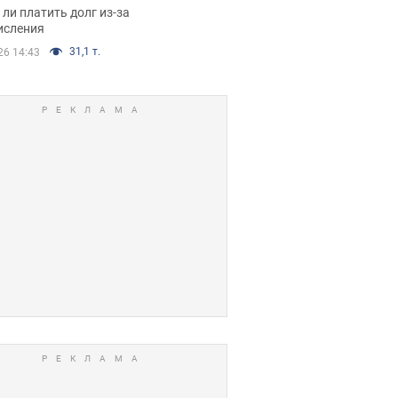
я вынес
ли платить долг из-за
иданное решение
исления
31,1 т.
26 14:43