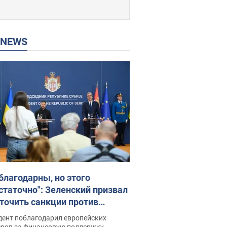
P NEWS
благодарны, но этого
статочно": Зеленский призвал
точить санкции против
ии
дент поблагодарил европейских
еров за финансовую поддержку