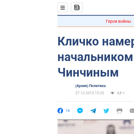
Герои войны
Кличко намер
начальником
Чинчиным
(Архив) Политика
27.12.2013 15:25
4,8 т.
14