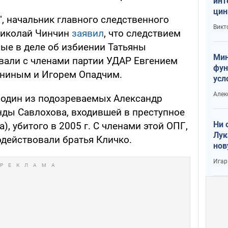
инт
цин
, начальник главного следственного
или
Викт
Николай Чинчин
заявил
, что следствием
Тра
ные в деле об избиении Татьяны
Мин
вали с членами партии УДАР Евгением
фун
ниным и Игорем Опадчим.
усл
вое
Алек
 один из подозреваемых Александр
нды Савлохова, входившей в преступное
Ни 
, убитого в 2005 г. С членами этой ОПГ,
Лук
одействовали братья Кличко.
нов
Игар