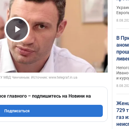
гран
Украин
Европ
8.08.20
Play Video
В Пр
аном
прош
ливе
прев
Непог
Виде
Ивано
и кур
8.08.20
рсе главного – подпишитесь на Новини на
Женщ
729 т
Подписаться
газ 
неис