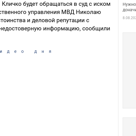
судь
Кличко будет обращаться в суд с иском
Нужно 
неож
донач
дственного управления МВД Николаю
8.08.20
стоинства и деловой репутации с
 недостоверную информацию, сообщили
идео дня