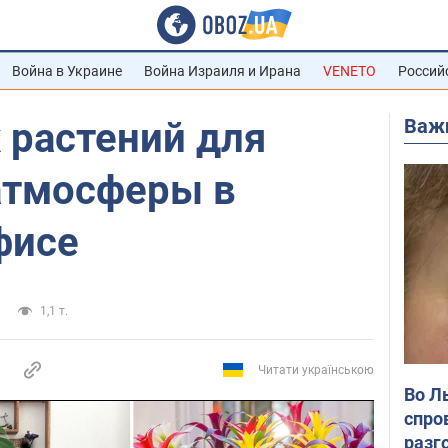
Война в Украине
Война Израиля и Ирана
VENETO
Россий
Важ
 растений для
атмосферы в
фисе
1,1 т.
Читати українською
Во Л
спро
разг