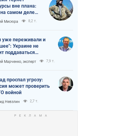
урсы вне плана:
 на самом деле
тует темп войны
8,2 т.
ей Мисюра
 уже переживали и
шее": Украине не
ит поддаваться
аянию из-за
7,9 т.
ей Марченко, эксперт
етного террора
ад проспал угрозу:
сия может проверить
О войной
2,7 т.
ид Невзлин