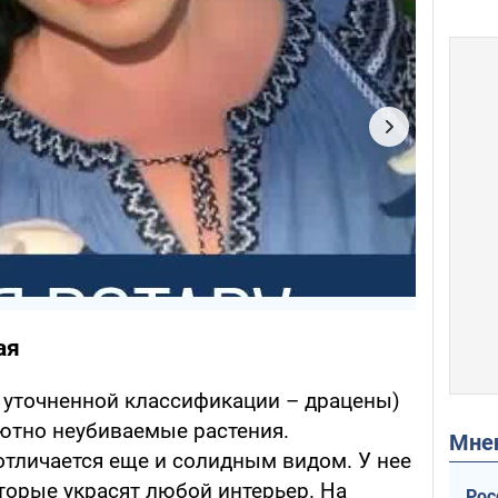
ая
, уточненной классификации – драцены)
олютно неубиваемые растения.
Мн
отличается еще и солидным видом. У нее
торые украсят любой интерьер. На
Рос