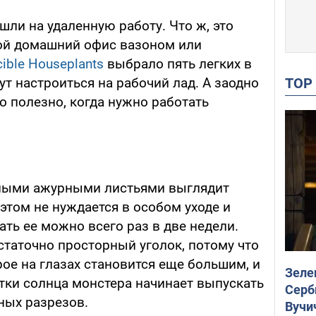
шли на удаленную работу. Что ж, это
ой домашний офис вазоном или
cible Houseplants
выбрало пять легких в
TO
ут настроиться на рабочий лад. А заодно
но полезно, когда нужно работать
мными ажурными листьями выглядит
этом не нуждается в особом уходе и
ать ее можно всего раз в две недели.
статочно просторный уголок, потому что
рое на глазах становится еще большим, и
Зеле
атки солнца монстера начинает выпускать
Серб
ных разрезов.
Вучи