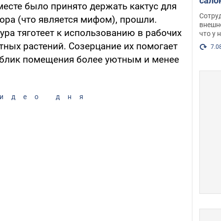
сало
месте было принято держать кактус для
оско
Сотру
ора (что является мифом), прошли.
посл
внешн
ура тяготеет к использованию в рабочих
что у 
разг
тных растений. Созерцание их помогает
Фото
7.0
 облик помещения более уютным и менее
идео дня