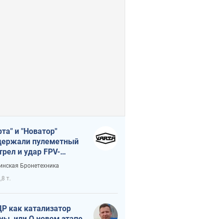
рта" и "Новатор"
ержали пулеметный
трел и удар FPV-
на, сохранив жизнь
инская Бронетехника
церу ВСУ
,8 т.
Р как катализатор
ны, или О новом этапе