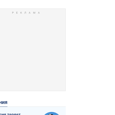
ения
сия теряет