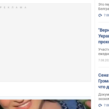
Это пе
Белгр
7.0
"Вер
Укра
прох
плак
Участ
ежедн
7.08.20
Сена
Грэм
что 
Докум
эконо
7.0