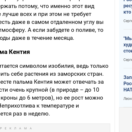
ржать потому, что именно этот вид
рес
кто
 лучше всех и при этом не требует
дик
есть даже в самом отдаленном углу вы
Серг
мосферу. А если забудете о поливе, то
оды даже в течение месяца.
"Мы
худ
сто
ьма Кентия
отч
Серг
рак
итается символом изобилия, ведь только
ть себе растения из заморских стран.
Зап
есте пальма Кентия может отвечать за
Рос
ти очень крупной (в природе – до 10
НАТ
кроны до 6 метров), но ее рост можно
Леон
Неприхотлива к температуре и
ется раз в неделю.