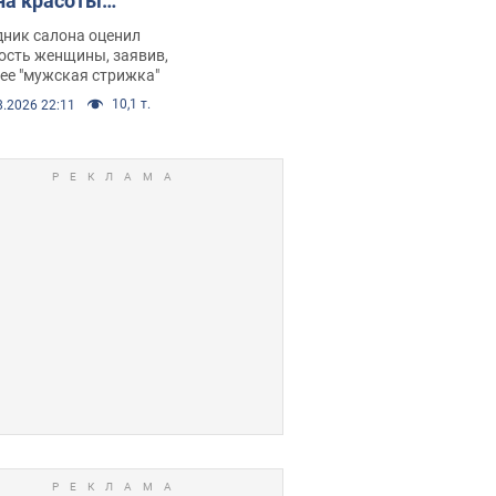
на красоты
рбил женщину
дник салона оценил
е химиотерапии,
ость женщины, заявив,
нее "мужская стрижка"
орелся скандал.
10,1 т.
8.2026 22:11