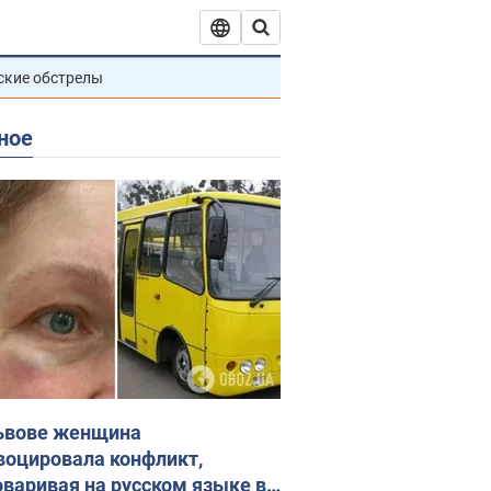
ские обстрелы
ное
ьвове женщина
воцировала конфликт,
оваривая на русском языке в