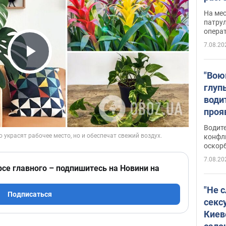
марш
На ме
адми
патрул
опера
Виде
7.08.20
Play Video
"Вою
глуп
води
проя
укра
Водите
попла
конфл
оскорб
Виде
7.08.20
рсе главного – подпишитесь на Новини на
"Не 
Подписаться
секс
Киев