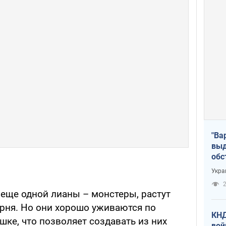
"Ва
выд
обс
дро
Укра
офи
2
 еще одной лианы – монстеры, растут
орня. Но они хорошо уживаются по
КНД
шке, что позволяет создавать из них
вой