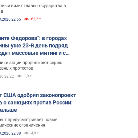
рвый визит главы государства в
ад
62,2 т.
8.2026 22:55
ните Федорова": в городах
ины уже 23-й день подряд
одят массовые митинги с
атами. Фото и видео
ники акций продолжают серию
евных протестов
1,9 т.
26 22:22
т США одобрил законопроект
а о санкциях против России:
дальше
ент предусматривает новые
мические ограничения
4,0 т.
8.2026 22:38