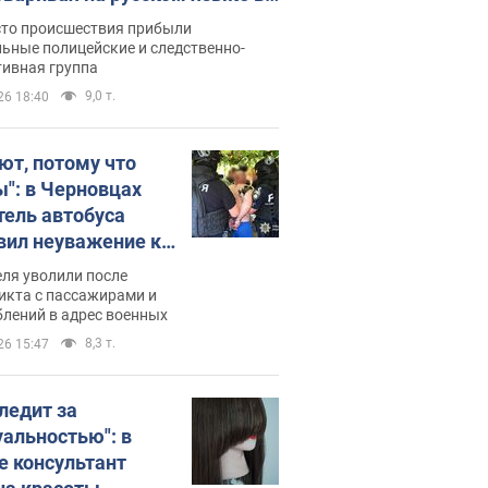
рутке: полиция составила
сто происшествия прибыли
нистративный протокол.
ьные полицейские и следственно-
тивная группа
о
9,0 т.
26 18:40
ют, потому что
ы": в Черновцах
тель автобуса
вил неуважение к
инским военным и
ля уволили после
тился за это.
икта с пассажирами и
лений в адрес военных
о
8,3 т.
26 15:47
следит за
уальностью": в
е консультант