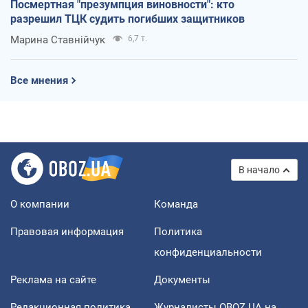
Посмертная "презумпция виновности": кто
разрешил ТЦК судить погибших защитников
Марина Ставнійчук
6,7 т.
Все мнения
В начало
О компании
Команда
Правовая информация
Политика
конфиденциальности
Реклама на сайте
Документы
Редакционная политика
Журналисты OBOZ.UA на