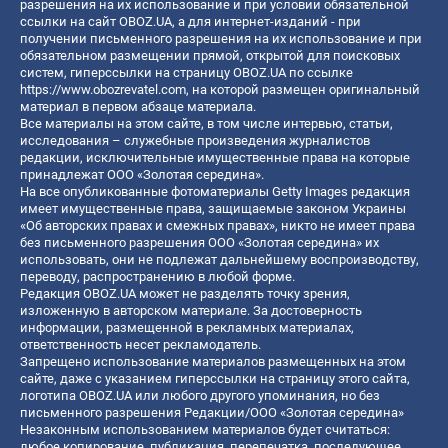
разрешения на их использование и при условии обязательной
ссылки на сайт OBOZ.UA, а для интернет-изданий - при
получении письменного разрешения на их использование и при
обязательном размещении прямой, открытой для поисковых
систем, гиперссылки на страницу OBOZ.UA по ссылке
https://www.obozrevatel.com
, на которой размещен оригинальный
материал в первом абзаце материала.
Все материалы на этом сайте, в том числе интервью, статьи,
исследования – служебные произведения журналистов
редакции, исключительные имущественные права на которые
принадлежат ООО «Золотая середина».
На все опубликованные фотоматериалы Getty Images редакция
имеет имущественные права, защищаемые законом Украины
«Об авторских правах и смежных правах», никто не имеет права
без письменного разрешения ООО «Золотая середина» их
использовать, они не подлежат дальнейшему воспроизводству,
переводу, распространению в любой форме.
Редакция OBOZ.UA может не разделять точку зрения,
изложенную в авторском материале. За достоверность
информации, размещенной в рекламных материалах,
ответственность несет рекламодатель.
Запрещено использование материалов размещенных на этом
сайте, даже с указанием гиперссылки на страницу этого сайта,
логотипа OBOZ.UA или любого другого упоминания, но без
письменного разрешения Редакции/ООО «Золотая середина»
Незаконным использованием материалов будет считаться:
любое копирование, публикация, перепечатка, последующее