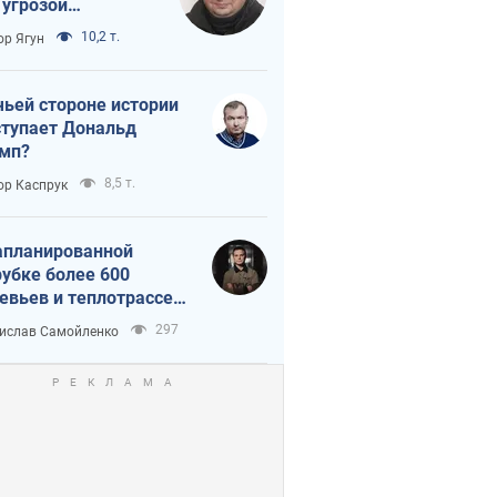
 угрозой
тическая
10,2 т.
ор Ягун
истика
чьей стороне истории
тупает Дональд
мп?
8,5 т.
ор Каспрук
апланированной
убке более 600
евьев и теплотрассе:
 происходит на
297
ислав Самойленко
емках в Киеве