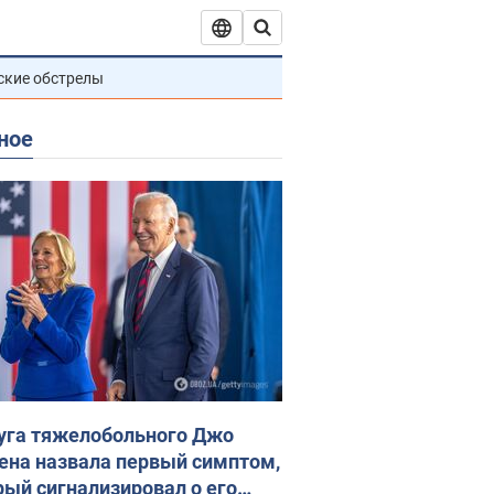
ские обстрелы
ное
уга тяжелобольного Джо
ена назвала первый симптом,
рый сигнализировал о его