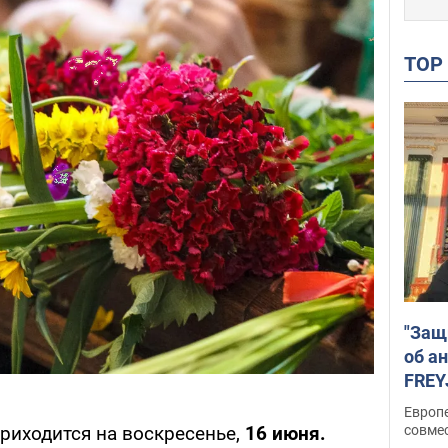
TO
"Защ
об а
FREY
подд
Европ
совме
приходится на воскресенье,
16 июня.