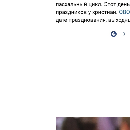
пасхальный цикл. Этот ден
праздников у христиан.
OBO
дате празднования, выходны
В