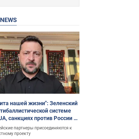
P NEWS
ита нашей жизни": Зеленский
нтибаллистической системе
JA, санкциях против России и
ержке аграриев. Видео
ейские партнеры присоединяются к
стному проекту