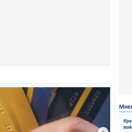
Мн
Кре
вой