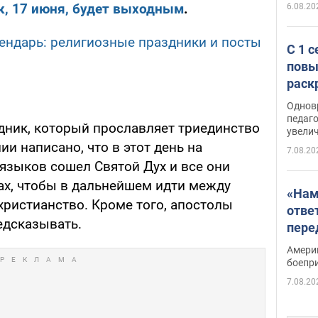
к, 17 июня, будет выходным
.
6.08.20
ндарь: религиозные праздники и посты
С 1 
повы
раск
Однов
педаг
дник, который прославляет триединство
увелич
ии написано, что в этот день на
7.08.20
языков сошел Святой Дух и все они
ах, чтобы в дальнейшем идти между
«Нам
христианство. Кроме того, апостолы
отве
едсказывать.
пере
Patri
Амери
боепр
7.08.20