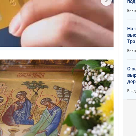
под
кри
Викт
лог
На 
выс
Тра
Викт
О з
выр
дер
что
Влад
Тер