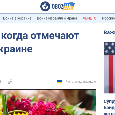
Война в Украине
Война Израиля и Ирана
VENETO
Россий
Важ
 когда отмечают
краине
Читати українською
Супр
Байд
кото