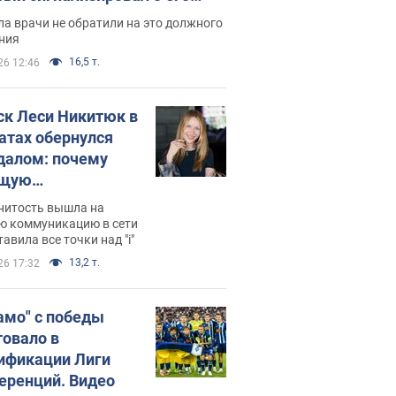
ессивном" раке
а врачи не обратили на это должного
ния
16,5 т.
26 12:46
ск Леси Никитюк в
атах обернулся
далом: почему
ущую
раведливо
нитость вышла на
йтили
ю коммуникацию в сети
тавила все точки над "i"
13,2 т.
26 17:32
амо" с победы
товало в
ификации Лиги
еренций. Видео