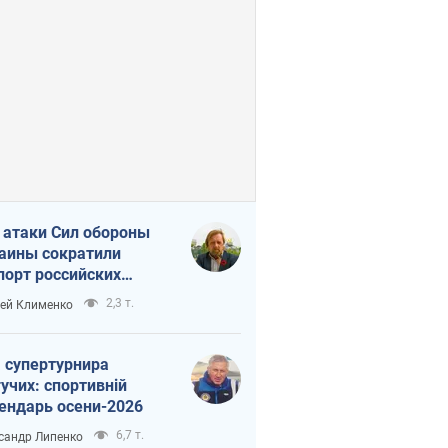
 атаки Сил обороны
аины сократили
порт российских
тепродуктов
2,3 т.
ей Клименко
 супертурнира
учих: спортивній
ендарь осени-2026
6,7 т.
сандр Липенко