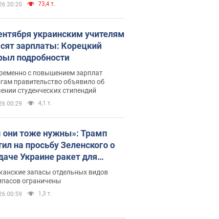
73,4 т.
26 20:20
сентября украинским учителям
сят зарплаты: Корецкий
рыл подробности
ременно с повышением зарплат
огам правительство объявило об
ении студенческих стипендий
4,1 т.
26 00:29
 они тоже нужны»: Трамп
тил на просьбу Зеленского о
даче Украине ракет для
ot
канские запасы отдельных видов
ипасов ограничены
1,3 т.
26 00:59