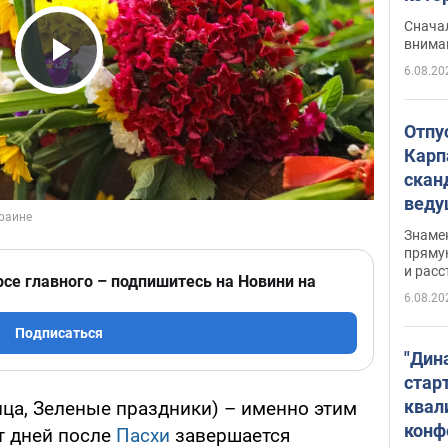
"агр
Сначал
внима
6.08.20
Play Video
Отпу
Карп
скан
вед
несп
Знаме
захе
пряму
и расс
рсе главного – подпишитесь на Новини на
6.08.20
Подписаться
"Дин
стар
квал
ица, Зеленые праздники) – именно этим
конф
т дней после
Пасхи
завершается