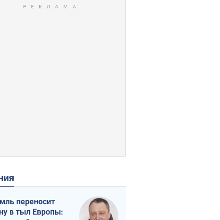
ения
мль переносит
ну в тыл Европы: