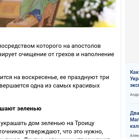
 посредством которого на апостолов
зирует очищение от грехов и наполнение
Как
тся на воскресенье, ее празднуют три
Укр
совершается одна из самых красивых
экс
неф
Андр
ашают зеленью
Два
Маг
 украшать дом зеленью на Троицу
кал
точниках утверждают, что это нужно,
Алек