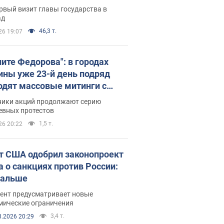
рвый визит главы государства в
ад
46,3 т.
26 19:07
ните Федорова": в городах
ины уже 23-й день подряд
одят массовые митинги с
атами. Фото и видео
ники акций продолжают серию
евных протестов
1,5 т.
26 20:22
т США одобрил законопроект
а о санкциях против России:
дальше
ент предусматривает новые
мические ограничения
3,4 т.
8.2026 20:29