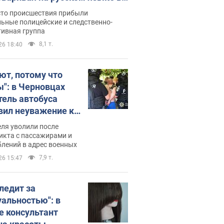
рутке: полиция составила
сто происшествия прибыли
нистративный протокол.
ьные полицейские и следственно-
тивная группа
о
8,1 т.
26 18:40
ют, потому что
ы": в Черновцах
тель автобуса
вил неуважение к
инским военным и
ля уволили после
тился за это.
икта с пассажирами и
лений в адрес военных
о
7,9 т.
26 15:47
следит за
уальностью": в
е консультант