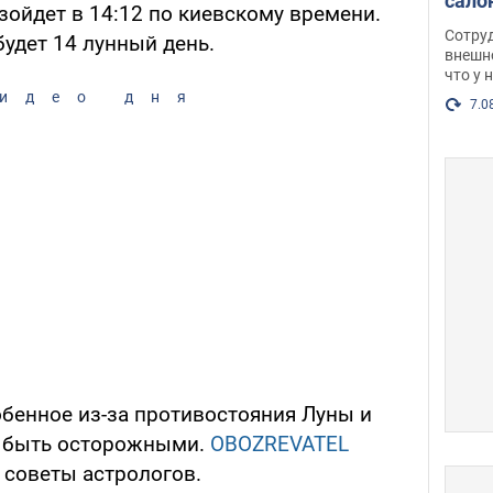
сало
зойдет в 14:12 по киевскому времени.
оско
Сотру
удет 14 лунный день.
посл
внешн
что у 
разг
идео дня
Фото
7.0
бенное из-за противостояния Луны и
ет быть осторожными.
OBOZREVATEL
 советы астрологов.