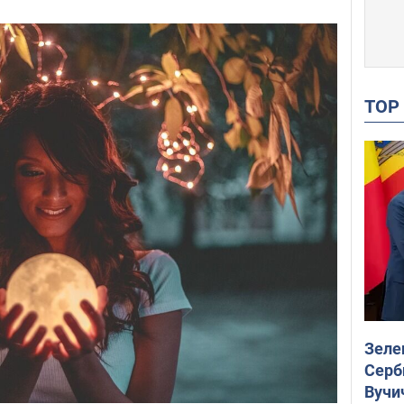
TO
Зеле
Серб
Вучи