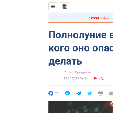
Герои войны
Полнолуние в
кого оно опа
делать
(Архив) Праздники
19.04.2019 09:24
50,0 т.
11