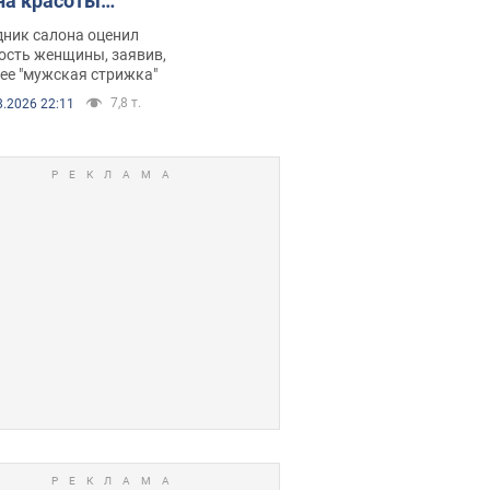
на красоты
рбил женщину
дник салона оценил
е химиотерапии,
ость женщины, заявив,
нее "мужская стрижка"
орелся скандал.
7,8 т.
8.2026 22:11