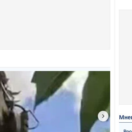
Мн
Рос