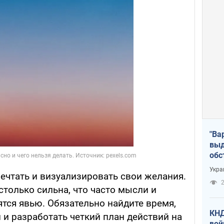
"Ва
выд
обс
дро
Укра
ечтать и визуализировать свои желания.
офи
2
только сильна, что часто мысли и
ятся явью. Обязательно найдите время,
КНД
и разработать четкий план действий на
вой