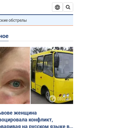
ские обстрелы
ное
ьвове женщина
воцировала конфликт,
оваривая на русском языке в