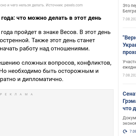
Это пе
Белгр
года: что можно делать в этот день
7.08.20
года пройдет в знаке Весов. В этот день
"Вер
остренной. Также этот день станет
Укра
ачать работу над отношениями.
прох
плак
ешению сложных вопросов, конфликтов,
Участ
ежедн
 Но необходимо быть осторожным и
7.08.20
ратно и дипломатично.
Сена
Грэм
что 
Докум
эконо
7.0