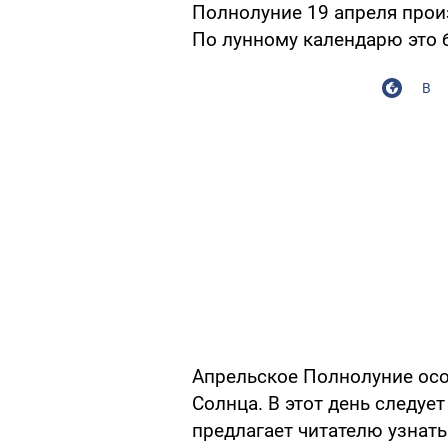
Полнолуние 19 апреля прои
По лунному календарю это б
В
Апрельское Полнолуние осо
Солнца. В этот день следу
предлагает читателю узнать