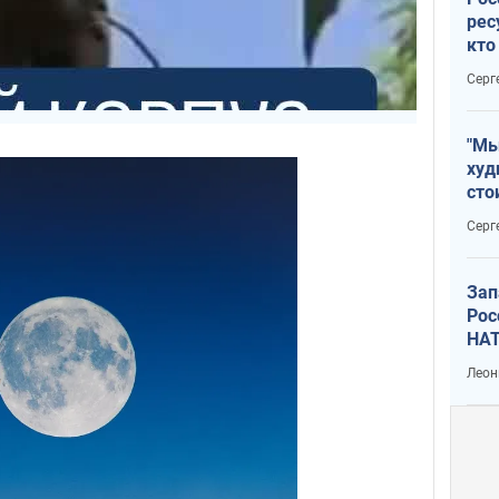
рес
кто
дик
Серг
"Мы
худ
сто
отч
Серг
рак
Зап
Рос
НАТ
Леон