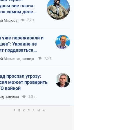
урсы вне плана:
 на самом деле
тует темп войны
7,7 т.
ей Мисюра
 уже переживали и
шее": Украине не
ит поддаваться
аянию из-за
7,6 т.
ей Марченко, эксперт
етного террора
ад проспал угрозу:
сия может проверить
О войной
2,3 т.
ид Невзлин