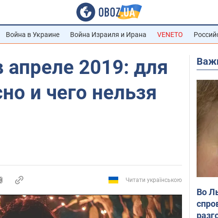
Война в Украине
Война Израиля и Ирана
VENETO
Россий
Важ
 апреле 2019: для
сно и чего нельзя
Читати українською
Во Л
спро
разг