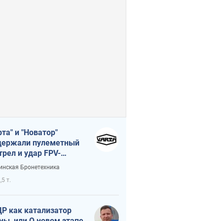
рта" и "Новатор"
ержали пулеметный
трел и удар FPV-
на, сохранив жизнь
инская Бронетехника
церу ВСУ
,5 т.
Р как катализатор
ны, или О новом этапе