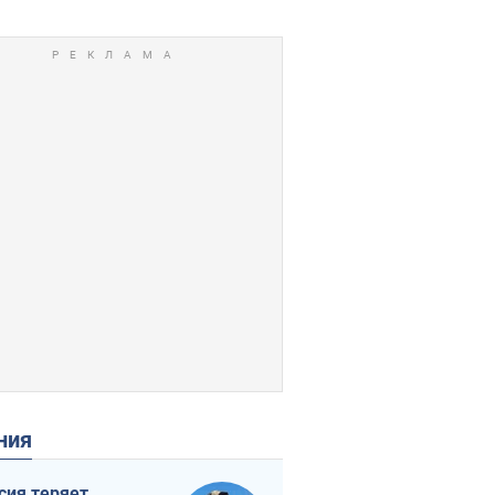
ения
сия теряет