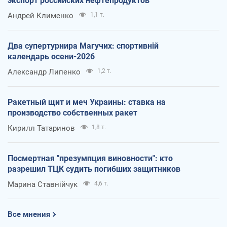
экспорт российских нефтепродуктов
Андрей Клименко
1,1 т.
Два супертурнира Магучих: спортивній
календарь осени-2026
Александр Липенко
1,2 т.
Ракетный щит и меч Украины: ставка на
производство собственных ракет
Кирилл Татаринов
1,8 т.
Посмертная "презумпция виновности": кто
разрешил ТЦК судить погибших защитников
Марина Ставнійчук
4,6 т.
Все мнения