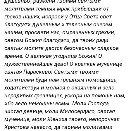
душевных; разжени твоими святыми
молитвами темный мрак прибывший от
грехов наших, испроси у Отца Света свет
благодати душевным и телесным очесем
нашим; просвети нас, омраченных грехми,
светом Божия благодати, да твоих ради
святых молитв дастся безочесным сладкое
зрение. О великая угодница Божия! О
мужественнейшая дево! О крепкая мученице
святая Параскево! Святыми твоими
молитвами буди нам грешным помощница,
ходатайствуй и молися о окаянных и зело
нерадивых грешницех, ускори на помощь нам,
ибо зело немощны есмы. Моли Господа,
чистая девице, моли Милосердаго, святая
мученице, моли Жениха твоего, непорочная
Христова невесто, да твоими молитвами