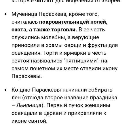
которые читают для исцеления от хворей.
Мученица Параскева, кроме того,
считалась
покровительницей полей,
скота, а также торговли.
В ее честь
служились молебны, а верующие
приносили в храмы овощи и фрукты для
освящения. Торги и ярмарки в честь
святой назывались "пятницкими", на
самом почетном их месте ставили икону
Параскевы.
Ко дню Параскевы начинали собирать
лен (отсюда второе название праздника
–
Льняница
). Первый пучок женщины
освящали в церкви и прикрепляли к
иконе святой.