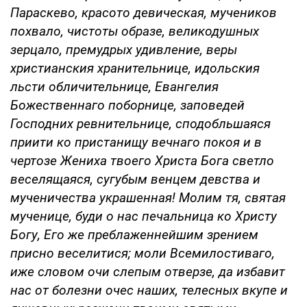
Параскево, красото девическая, мучеников
похвало, чистоты образе, великодушных
зерцало, премудрых удивление, веры
христианския хранительнице, идольския
льсти обличительнице, Евангелия
Божественнаго поборнице, заповедей
Господних ревнительнице, сподобльшаяся
приити ко пристанищу вечнаго покоя и в
чертозе Жениха твоего Христа Бога светло
веселящаяся, сугубым венцем девства и
мученичества украшенная! Молим тя, святая
мученице, буди о нас печальница ко Христу
Богу, Его же преблаженнейшим зрением
присно веселитися; моли Всемилостиваго,
иже словом очи слепым отверзе, да избавит
нас от болезни очес наших, телесных вкупе и