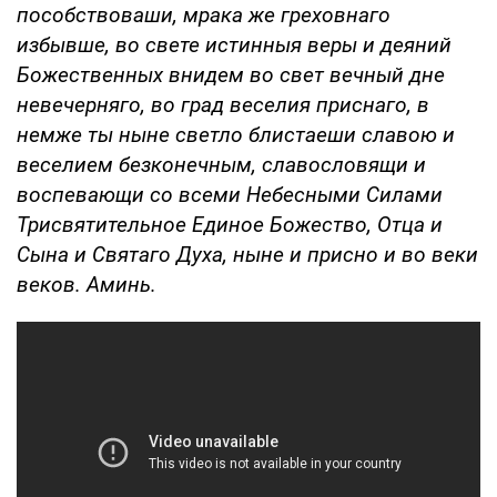
пособствоваши, мрака же греховнаго
избывше, во свете истинныя веры и деяний
Божественных внидем во свет вечный дне
невечерняго, во град веселия приснаго, в
немже ты ныне светло блистаеши славою и
веселием безконечным, славословящи и
воспевающи со всеми Небесными Силами
Трисвятительное Единое Божество, Отца и
Сына и Святаго Духа, ныне и присно и во веки
веков. Аминь.