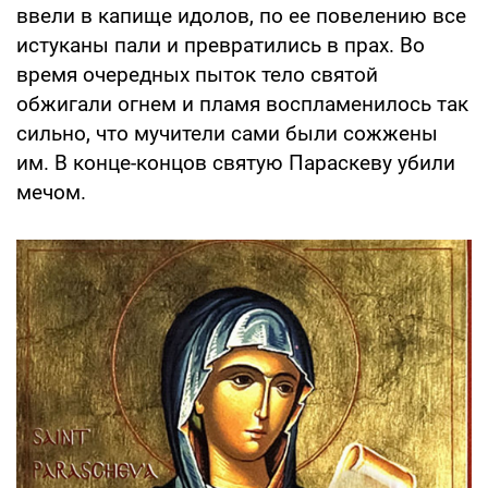
ввели в капище идолов, по ее повелению все
истуканы пали и превратились в прах. Во
время очередных пыток тело святой
обжигали огнем и пламя воспламенилось так
сильно, что мучители сами были сожжены
им. В конце-концов святую Параскеву убили
мечом.