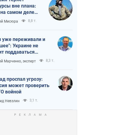
урсы вне плана:
 на самом деле
тует темп войны
8,8 т.
ей Мисюра
 уже переживали и
шее": Украине не
ит поддаваться
аянию из-за
8,3 т.
ей Марченко, эксперт
етного террора
ад проспал угрозу:
сия может проверить
О войной
3,1 т.
ид Невзлин