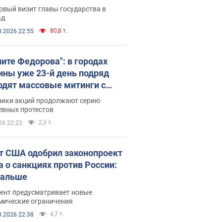
рвый визит главы государства в
ад
80,8 т.
8.2026 22:55
ните Федорова": в городах
ины уже 23-й день подряд
одят массовые митинги с
атами. Фото и видео
ники акций продолжают серию
евных протестов
2,3 т.
26 22:22
т США одобрил законопроект
а о санкциях против России:
дальше
ент предусматривает новые
мические ограничения
4,7 т.
8.2026 22:38