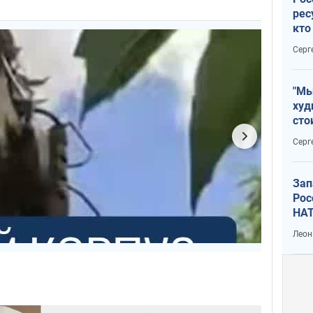
рес
кто
дик
Серг
"Мы
худ
сто
отч
Серг
рак
Зап
Рос
НАТ
Леон