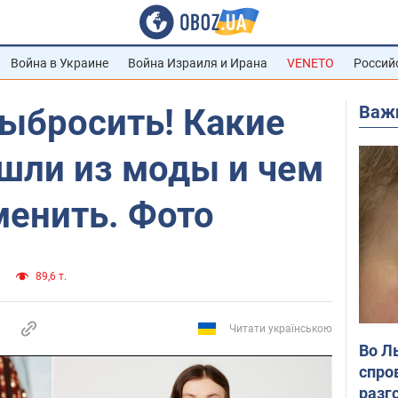
Война в Украине
Война Израиля и Ирана
VENETO
Россий
Важ
выбросить! Какие
шли из моды и чем
менить. Фото
89,6 т.
Читати українською
Во Л
спро
разг