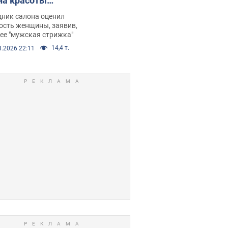
на красоты
рбил женщину
дник салона оценил
е химиотерапии,
ость женщины, заявив,
нее "мужская стрижка"
орелся скандал.
14,4 т.
8.2026 22:11