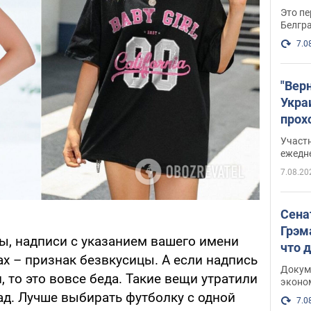
Это пе
Белгр
7.0
"Вер
Укра
прох
плак
Участ
ежедн
7.08.20
Сена
Грэм
ы, надписи с указанием вашего имени
что 
х – признак безвкусицы. А если надпись
Докум
то это вовсе беда. Такие вещи утратили
эконо
ад. Лучше выбирать футболку с одной
7.0