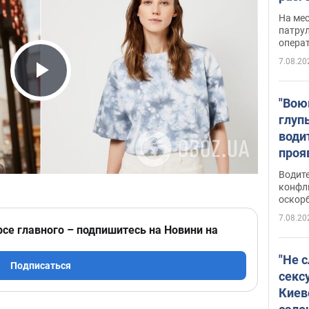
марш
На ме
адми
патрул
опера
Виде
7.08.20
Play Video
"Вою
глуп
води
проя
укра
Водите
попла
конфл
оскорб
Виде
7.08.20
рсе главного – подпишитесь на Новини на
"Не 
Подписаться
секс
Киев