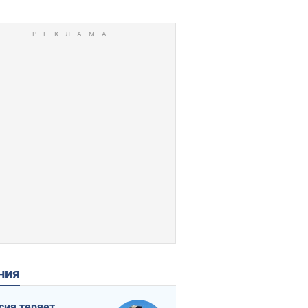
ения
сия теряет