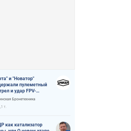
рта" и "Новатор"
ержали пулеметный
трел и удар FPV-
на, сохранив жизнь
инская Бронетехника
церу ВСУ
,1 т.
Р как катализатор
ны, или О новом этапе