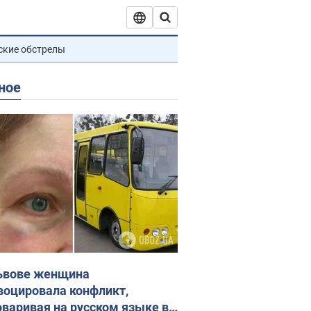
ские обстрелы
ное
ьвове женщина
воцировала конфликт,
оваривая на русском языке в