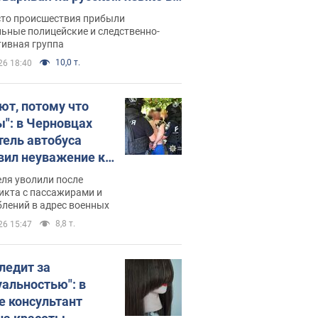
рутке: полиция составила
сто происшествия прибыли
нистративный протокол.
ьные полицейские и следственно-
тивная группа
о
10,0 т.
26 18:40
ют, потому что
ы": в Черновцах
тель автобуса
вил неуважение к
инским военным и
ля уволили после
тился за это.
икта с пассажирами и
лений в адрес военных
о
8,8 т.
26 15:47
следит за
уальностью": в
е консультант