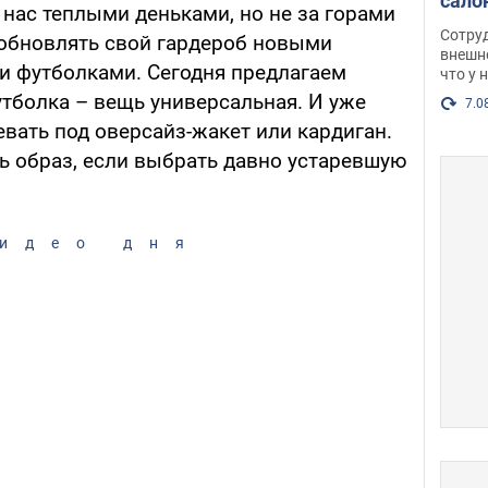
сало
 нас теплыми деньками, но не за горами
оско
Сотру
ра обновлять свой гардероб новыми
посл
внешн
 и футболками. Сегодня предлагаем
что у 
разг
утболка – вещь универсальная. И уже
Фото
7.0
вать под оверсайз-жакет или кардиган.
ь образ, если выбрать давно устаревшую
идео дня