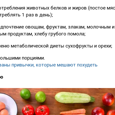
требления животных белков и жиров (постое мяс
треблять 1 раз в день);
дпочтение овощам, фруктам, злакам, молочным и
м продуктам, хлебу грубого помола;
еню метаболической диеты сухофрукты и орехи;
большими порциями.
ваны привычки, которые мешают похудеть
ню