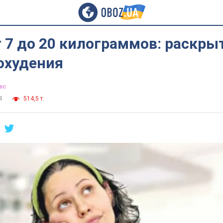
т 7 до 20 килограммов: раскры
охудения
ес
4
514,5 т.