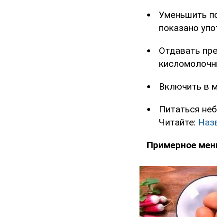
Уменьшить по
показано упо
Отдавать пре
кисломолочны
Включить в м
Питаться не
Читайте:
Наз
Примерное ме