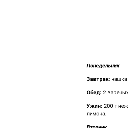
Понедельник
Завтрак:
чашка 
Обед:
2 вареных
Ужин:
200 г неж
лимона.
Вторник