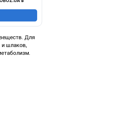
 OBOZ.UA в
 веществ. Для
 и шлаков,
метаболизм.