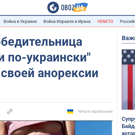
Война в Украине
Война Израиля и Ирана
VENETO
Россий
Важ
победительница
и по-украински"
 своей анорексии
Читати українською
Супр
Байд
кото