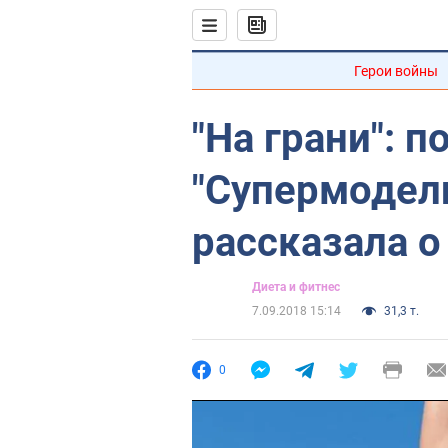
Герои войны
"На грани": 
"Супермодел
рассказала о
Диета и фитнес
7.09.2018 15:14
31,3 т.
0