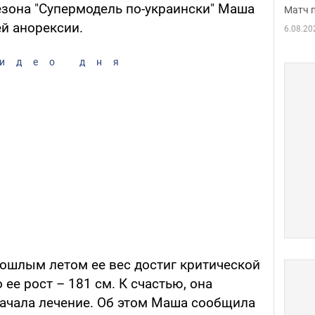
езона "Супермодель по-украински" Маша
Матч 
й анорексии.
6.08.20
идео дня
рошлым летом ее вес достиг критической
о ее рост – 181 см. К счастью, она
ачала лечение. Об этом Маша сообщила