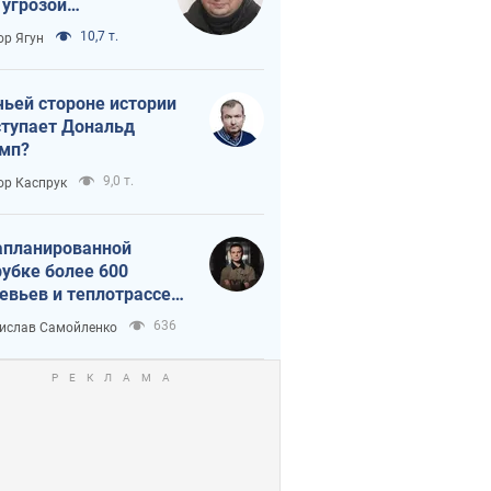
 угрозой
тическая
10,7 т.
ор Ягун
истика
чьей стороне истории
тупает Дональд
мп?
9,0 т.
ор Каспрук
апланированной
убке более 600
евьев и теплотрассе:
 происходит на
636
ислав Самойленко
емках в Киеве