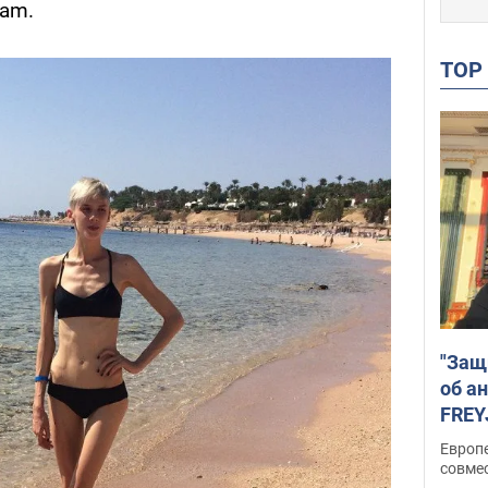
ram.
TO
"Защ
об а
FREY
подд
Европ
совме