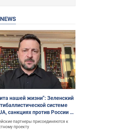
P NEWS
ита нашей жизни": Зеленский
нтибаллистической системе
JA, санкциях против России и
ержке аграриев. Видео
ейские партнеры присоединяются к
стному проекту