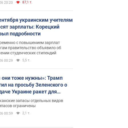
87,1 т.
26 20:20
сентября украинским учителям
сят зарплаты: Корецкий
рыл подробности
ременно с повышением зарплат
огам правительство объявило об
ении студенческих стипендий
5,5 т.
26 00:29
 они тоже нужны»: Трамп
тил на просьбу Зеленского о
даче Украине ракет для
ot
канские запасы отдельных видов
ипасов ограничены
2,1 т.
26 00:59