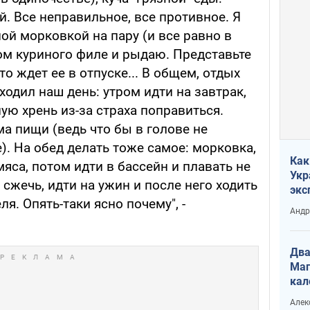
й. Все неправильное, все противное. Я
ой морковкой на пару (и все равно в
ом куриного филе и рыдаю. Представьте
то ждет ее в отпуске... В общем, отдых
одил наш день: утром идти на завтрак,
ую хрень из-за страха поправиться.
а пищи (ведь что бы в голове не
е). На обед делать тоже самое: морковка,
Как
мяса, потом идти в бассейн и плавать не
Укр
 сжечь, идти на ужин и после него ходить
экс
я. Опять-таки ясно почему", -
неф
Андр
Два
Маг
кал
Алек