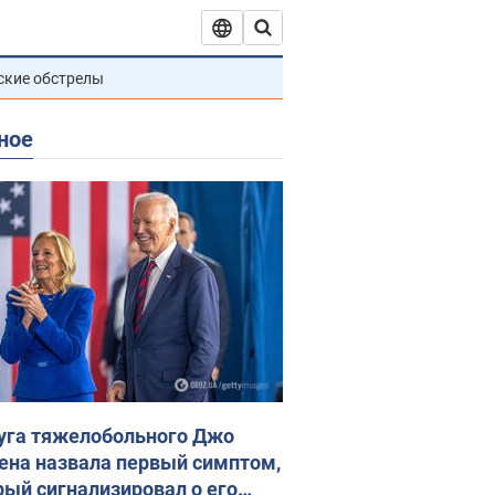
ские обстрелы
ное
уга тяжелобольного Джо
ена назвала первый симптом,
рый сигнализировал о его