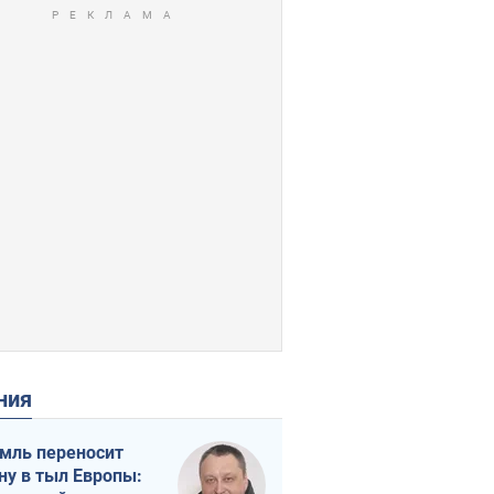
ения
мль переносит
ну в тыл Европы: