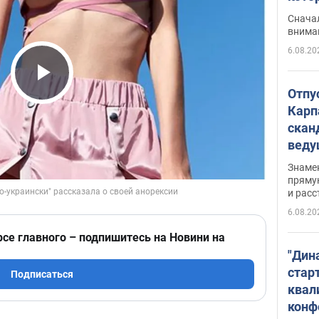
"агр
Сначал
внима
6.08.20
Play Video
Отпу
Карп
скан
вед
несп
Знаме
захе
пряму
и расс
6.08.20
рсе главного – подпишитесь на Новини на
"Дин
стар
Подписаться
квал
конф