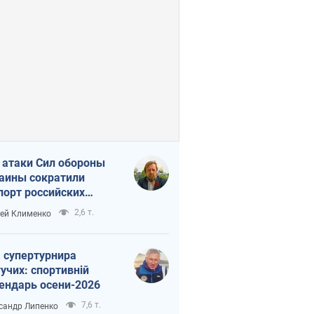
 атаки Сил обороны
аины сократили
порт российских
тепродуктов
2,6 т.
ей Клименко
 супертурнира
учих: спортивній
ендарь осени-2026
7,6 т.
сандр Липенко