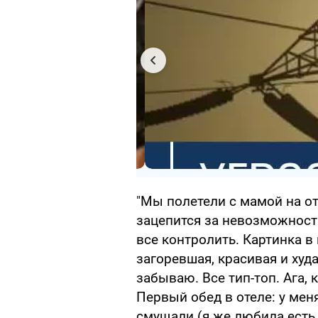
"Мы полетели с мамой на от
зацепится за невозможность
все контролить. Картинка в
загоревшая, красивая и худа
забываю. Все тип-топ. Ага, 
Первый обед в отеле: у мен
смущали (я же любила есть в