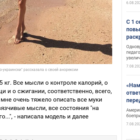
6.08.20
С 1 
повы
раск
Однов
педаг
увелич
7.08.20
45 кг. Все мысли о контроле калорий, о
«Нам
 и о сжигании, соответственно, всего,
отве
о мне очень тяжело описать все муки
пере
Patri
авязчивые мысли, все состояния "на
Амери
о...", - написала модель и далее
боепр
7.08.20