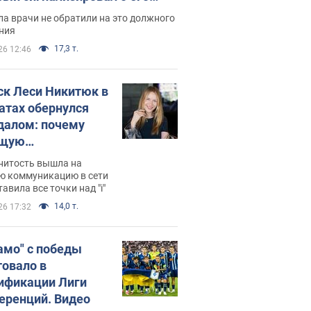
ессивном" раке
а врачи не обратили на это должного
ния
17,3 т.
26 12:46
ск Леси Никитюк в
атах обернулся
далом: почему
ущую
раведливо
нитость вышла на
йтили
ю коммуникацию в сети
тавила все точки над "i"
14,0 т.
26 17:32
амо" с победы
товало в
ификации Лиги
еренций. Видео