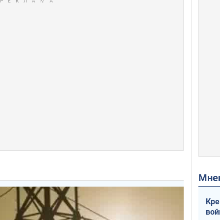
Мн
Кре
вой