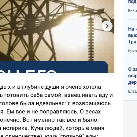
под
кри
Викт
лог
На 
выс
Тра
Викт
О з
выр
дер
дых и в глубине души я очень хотела
что
Влад
 готовить себе самой, взвешивать еду и
Тер
 голове была идеальная: я возвращаюсь
я. Ем все и не поправляюсь. О весах
конечно. Вот именно так все и было.
я истерика. Куча людей, которые меня
 одиночестве), куча "грязной" еды: