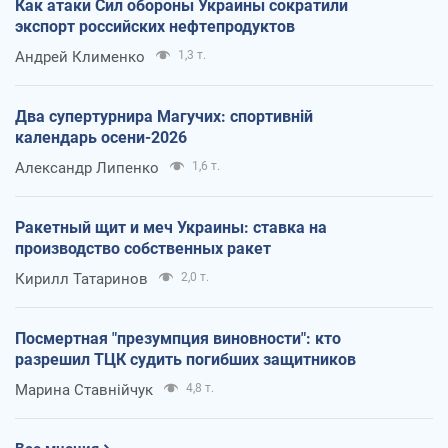
Как атаки Сил обороны Украины сократили
экспорт российских нефтепродуктов
Андрей Клименко
1,3 т.
Два супертурнира Магучих: спортивній
календарь осени-2026
Александр Липенко
1,6 т.
Ракетный щит и меч Украины: ставка на
производство собственных ракет
Кирилл Татаринов
2,0 т.
Посмертная "презумпция виновности": кто
разрешил ТЦК судить погибших защитников
Марина Ставнійчук
4,8 т.