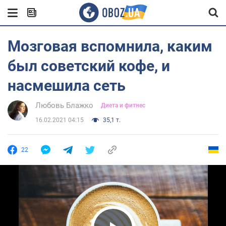
Мозговая вспомнила, каким
был советский кофе, и
насмешила сеть
Любовь Блажко
Диета и фитнес
16.02.2021 04:15
35,1 т.
22