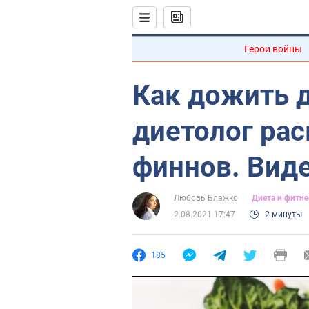
Герои войны
Как дожить д
диетолог ра
финнов. Вид
Любовь Блажко
Диета и фитне
2.08.2021 17:47
2 минуты
185