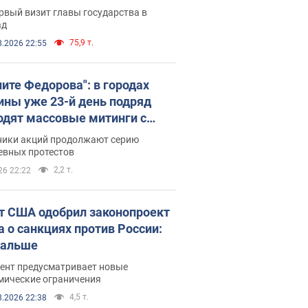
рвый визит главы государства в
ад
75,9 т.
8.2026 22:55
ните Федорова": в городах
ины уже 23-й день подряд
одят массовые митинги с
атами. Фото и видео
ники акций продолжают серию
евных протестов
2,2 т.
26 22:22
т США одобрил законопроект
а о санкциях против России:
дальше
ент предусматривает новые
мические ограничения
4,5 т.
8.2026 22:38