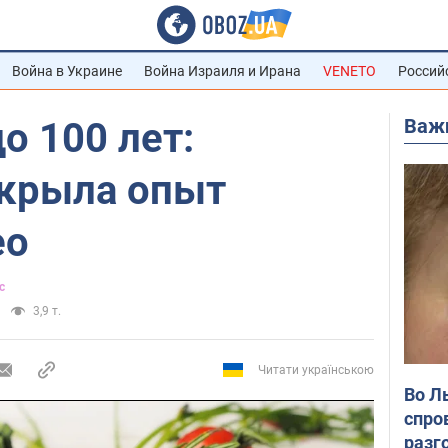
Война в Украине
Война Израиля и Ирана
VENETO
Россий
Важ
о 100 лет:
скрыла опыт
ео
с
3,9 т.
Читати українською
Во Л
спро
разг