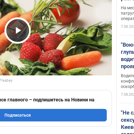
марш
На ме
адми
патрул
опера
Виде
7.08.20
Play Video
"Вою
глуп
води
проя
укра
Водите
попла
конфл
оскорб
Виде
7.08.20
рсе главного – подпишитесь на Новини на
"Не 
Подписаться
секс
Киев