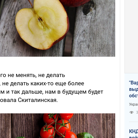
го не менять, не делать
"Ва
не делать каких-то еще более
выд
м и так дальше, нам в будущем будет
обс
ровала Скиталинская.
дро
Укра
офи
3
КНД
вой