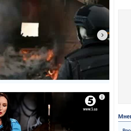
Мн
Рос