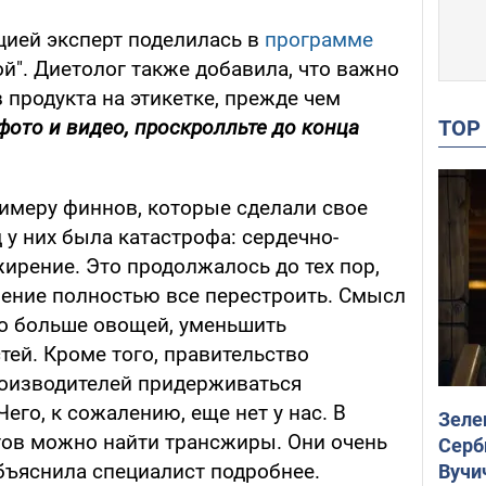
ией эксперт поделилась в
программе
й". Диетолог также добавила, что важно
 продукта на этикетке, прежде чем
TO
 фото
и видео
, проскролльте до конца
имеру финнов, которые сделали свое
д у них была катастрофа: сердечно-
ирение. Это продолжалось до тех пор,
ение полностью все перестроить. Смысл
ло больше овощей, уменьшить
тей. Кроме того, правительство
роизводителей придерживаться
его, к сожалению, еще нет у нас. В
Зеле
ов можно найти трансжиры. Они очень
Серб
бъяснила специалист подробнее.
Вучи