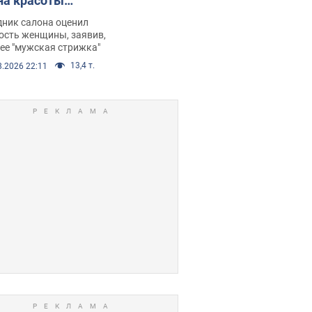
на красоты
рбил женщину
дник салона оценил
е химиотерапии,
ость женщины, заявив,
нее "мужская стрижка"
орелся скандал.
13,4 т.
8.2026 22:11