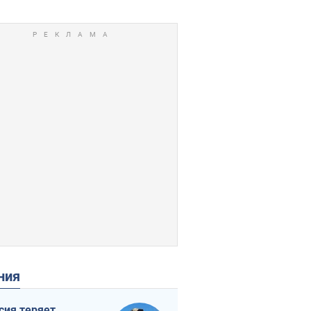
ения
сия теряет