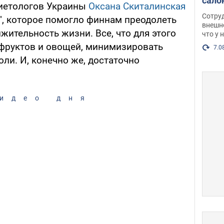
сало
диетологов Украины
Оксана Скиталинская
оско
Сотру
", которое помогло финнам преодолеть
посл
внешн
жительность жизни. Все, что для этого
что у 
разг
 фруктов и овощей, минимизировать
Фото
7.0
оли. И, конечно же, достаточно
идео дня