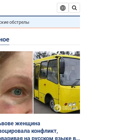
ские обстрелы
ное
ьвове женщина
воцировала конфликт,
оваривая на русском языке в