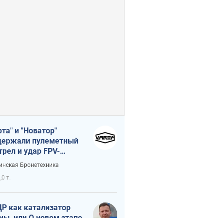
рта" и "Новатор"
ержали пулеметный
трел и удар FPV-
на, сохранив жизнь
инская Бронетехника
церу ВСУ
,0 т.
Р как катализатор
ны, или О новом этапе