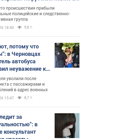
рутке: полиция составила
сто происшествия прибыли
нистративный протокол.
ьные полицейские и следственно-
тивная группа
о
9,8 т.
26 18:40
ют, потому что
ы": в Черновцах
тель автобуса
вил неуважение к
инским военным и
ля уволили после
тился за это.
икта с пассажирами и
лений в адрес военных
о
8,7 т.
26 15:47
следит за
уальностью": в
е консультант