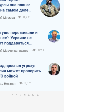
урсы вне плана:
 на самом деле
тует темп войны
8,7 т.
ей Мисюра
 уже переживали и
шее": Украине не
ит поддаваться
аянию из-за
8,2 т.
ей Марченко, эксперт
етного террора
ад проспал угрозу:
сия может проверить
О войной
3,0 т.
ид Невзлин