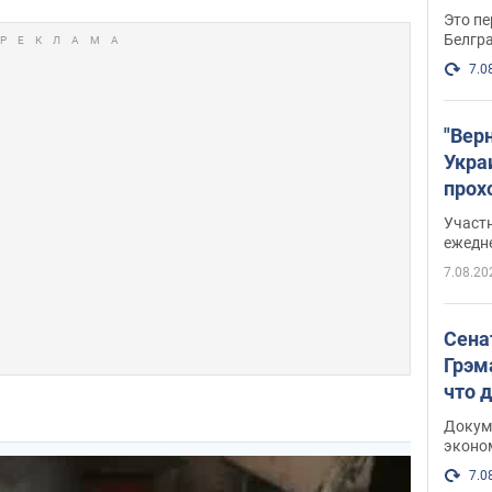
Это пе
Белгр
7.0
"Вер
Укра
прох
плак
Участ
ежедн
7.08.20
Сена
Грэм
что 
Докум
эконо
7.0