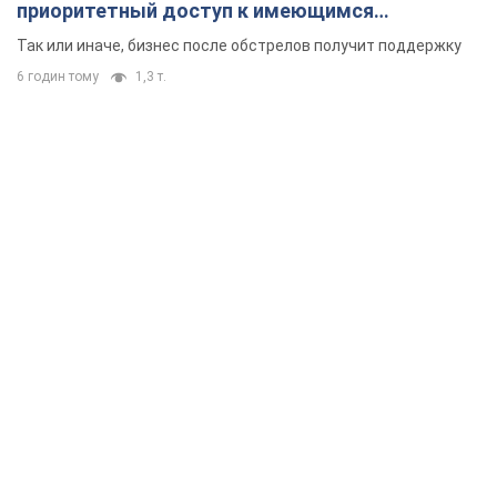
приоритетный доступ к имеющимся
складским помещениям
Так или иначе, бизнес после обстрелов получит поддержку
6 годин тому
1,3 т.