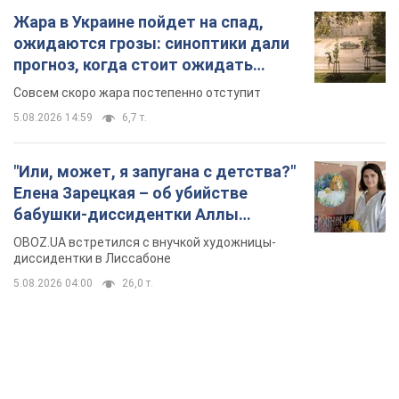
Жара в Украине пойдет на спад,
ожидаются грозы: синоптики дали
прогноз, когда стоит ожидать
изменения погоды
Совсем скоро жара постепенно отступит
5.08.2026 14:59
6,7 т.
"Или, может, я запугана с детства?"
Елена Зарецкая – об убийстве
бабушки-диссидентки Аллы
Горской, критике сына Стуса и
OBOZ.UA встретился с внучкой художницы-
бегстве в Португалию с пятью
диссидентки в Лиссабоне
детьми
5.08.2026 04:00
26,0 т.