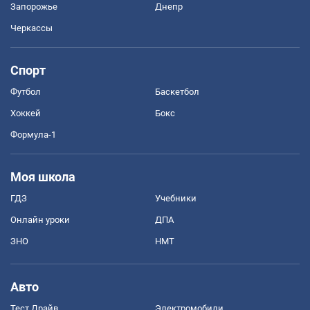
Запорожье
Днепр
Черкассы
Спорт
Футбол
Баскетбол
Хоккей
Бокс
Формула-1
Моя школа
ГДЗ
Учебники
Онлайн уроки
ДПА
ЗНО
НМТ
Авто
Тест Драйв
Электромобили