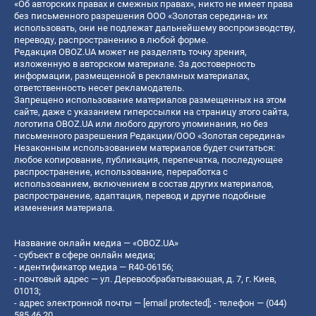
«Об авторских правах и смежных правах», никто не имеет права
без письменного разрешения ООО «Золотая середина» их
использовать, они не подлежат дальнейшему воспроизводству,
переводу, распространению в любой форме.
Редакция OBOZ.UA может не разделять точку зрения,
изложенную в авторском материале. За достоверность
информации, размещенной в рекламных материалах,
ответственность несет рекламодатель.
Запрещено использование материалов размещенных на этом
сайте, даже с указанием гиперссылки на страницу этого сайта,
логотипа OBOZ.UA или любого другого упоминания, но без
письменного разрешения Редакции/ООО «Золотая середина»
Незаконным использованием материалов будет считаться:
любое копирование, публикация, перепечатка, последующее
распространение, использование, переработка с
использованием, включением в состав других материалов,
распространение, адаптация, перевод и другие подобные
изменения материала.
Название онлайн медиа — «OBOZ.UA»
- субъект в сфере онлайн медиа;
- идентификатор медиа — R40-06156;
- почтовый адрес — ул. Деревообрабатывающая, д. 7, г. Киев,
01013;
- адрес электронной почты —
[email protected]
; - телефон — (044)
585 46 20