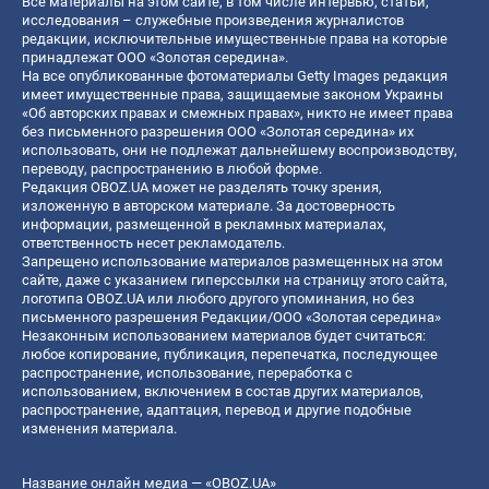
Все материалы на этом сайте, в том числе интервью, статьи,
исследования – служебные произведения журналистов
редакции, исключительные имущественные права на которые
принадлежат ООО «Золотая середина».
На все опубликованные фотоматериалы Getty Images редакция
имеет имущественные права, защищаемые законом Украины
«Об авторских правах и смежных правах», никто не имеет права
без письменного разрешения ООО «Золотая середина» их
использовать, они не подлежат дальнейшему воспроизводству,
переводу, распространению в любой форме.
Редакция OBOZ.UA может не разделять точку зрения,
изложенную в авторском материале. За достоверность
информации, размещенной в рекламных материалах,
ответственность несет рекламодатель.
Запрещено использование материалов размещенных на этом
сайте, даже с указанием гиперссылки на страницу этого сайта,
логотипа OBOZ.UA или любого другого упоминания, но без
письменного разрешения Редакции/ООО «Золотая середина»
Незаконным использованием материалов будет считаться:
любое копирование, публикация, перепечатка, последующее
распространение, использование, переработка с
использованием, включением в состав других материалов,
распространение, адаптация, перевод и другие подобные
изменения материала.
Название онлайн медиа — «OBOZ.UA»