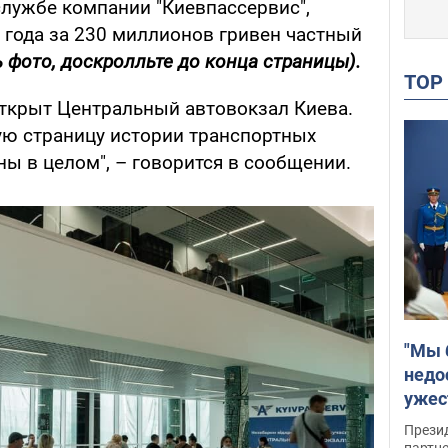
службе компании "Киевпассервис",
 года за 230 миллионов гривен частный
 фото, доскролльте до конца страницы).
TO
открыт Центральный автовокзал Киева.
ую страницу истории транспортных
ы в целом", – говорится в сообщении.
"Мы 
недо
ужес
Росс
Прези
партн