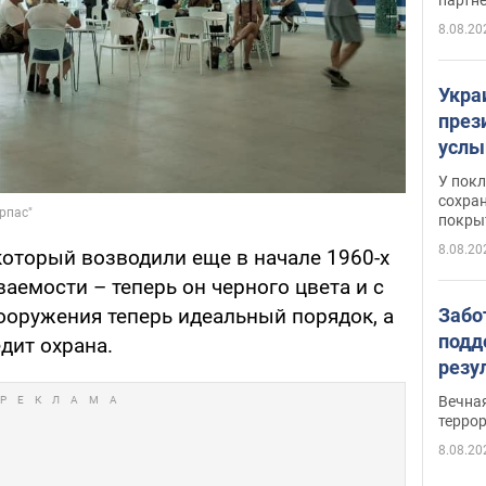
8.08.20
Укра
през
услы
слож
У пок
кото
сохра
покрыт
"зол
8.08.20
который возводили еще в начале 1960-х
ваемости – теперь он черного цвета и с
Забо
ооружения теперь идеальный порядок, а
подд
дит охрана.
резу
обла
Вечна
киев
терро
8.08.20