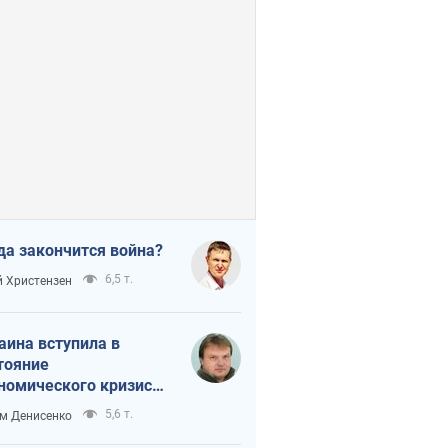
да закончится война?
6,5 т.
 Христензен
аина вступила в
тояние
номического кризиса.
ь ли свет в конце
5,6 т.
м Денисенко
неля?