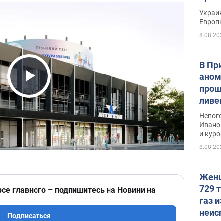
гран
Украин
Европ
8.08.20
В Пр
аном
прош
Play Video
ливе
прев
Непог
Виде
Ивано
и кур
8.08.20
Женщ
729 т
рсе главного – подпишитесь на Новини на
газ 
неис
Подписаться