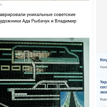
таврировали уникальные советские
художники Ада Рыбачук и Владимир
Ког
Юрий
Укр
сос
эко
Ест
Вади
тун