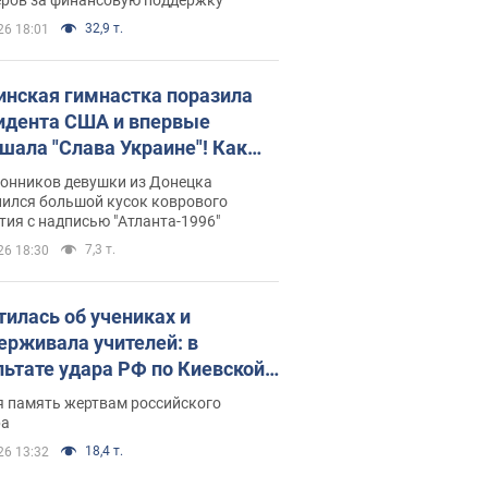
32,9 т.
26 18:01
инская гимнастка поразила
идента США и впервые
шала "Слава Украине"! Как
илась судьба Подкопаевой,
лонников девушки из Донецка
рая 30 лет назад завоевала
нился большой кусок коврового
ия с надписью "Атланта-1996"
ото" Олимпиады
7,3 т.
26 18:30
тилась об учениках и
ерживала учителей: в
льтате удара РФ по Киевской
сти погибли директор
я память жертвам российского
ского лицея, её муж и внук
ра
18,4 т.
26 13:32