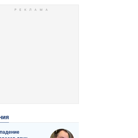
ения
падение