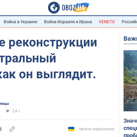
Война в Украине
Война Израиля и Ирана
VENETO
Россий
Важ
е реконструкции
тральный
как он выглядит.
олицы
2,4 т.
Знач
спец
Читати українською
проб