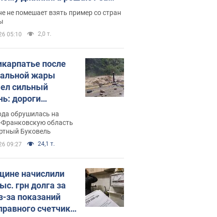
ицей
е не помешает взять пример со стран
ы
2,0 т.
26 05:10
икарпатье после
альной жары
ел сильный
нь: дороги
ратились в реки.
ода обрушилась на
о
-Франковскую область
ортный Буковель
24,1 т.
26 09:27
ине начислили
ыс. грн долга за
из-за показаний
правного счетчика: