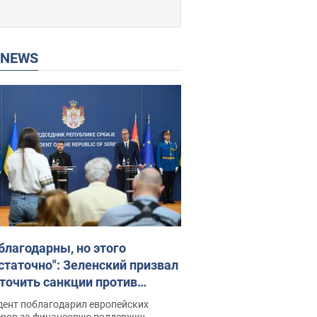
P NEWS
благодарны, но этого
статочно": Зеленский призвал
точить санкции против
ии
дент поблагодарил европейских
еров за финансовую поддержку