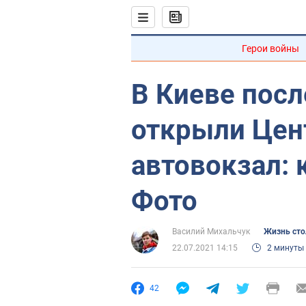
Герои войны
В Киеве посл
открыли Цен
автовокзал: 
Фото
Василий Михальчук
Жизнь ст
22.07.2021 14:15
2 минуты
42