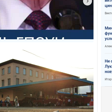
инт
цин
или
Викт
Тра
Мин
фун
усл
вое
Алек
Ни 
Лук
нов
Игар