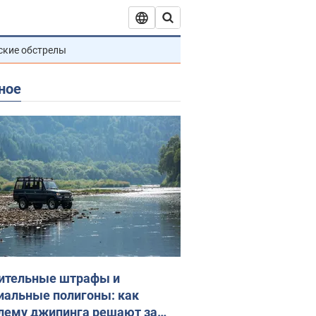
ские обстрелы
ное
ительные штрафы и
иальные полигоны: как
лему джипинга решают за