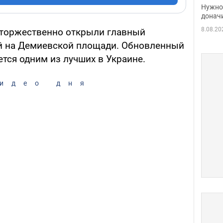
судь
Нужно 
неож
донач
8.08.20
е торжественно открыли главный
й на Демиевской площади. Обновленный
тся одним из лучших в Украине.
идео дня