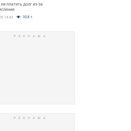
я вынес
ли платить долг из-за
иданное решение
исления
30,8 т.
26 14:43