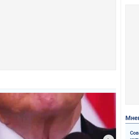
Мн
Сов