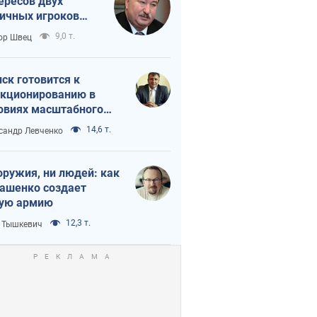
ересов двух
ичных игроков
 тайный план
9,0 т.
ор Швец
мпа и Путина?
ск готовится к
кционированию в
овиях масштабного
нного кризиса
14,6 т.
сандр Левченко
оружия, ни людей: как
ашенко создает
ую армию
12,3 т.
 Тышкевич