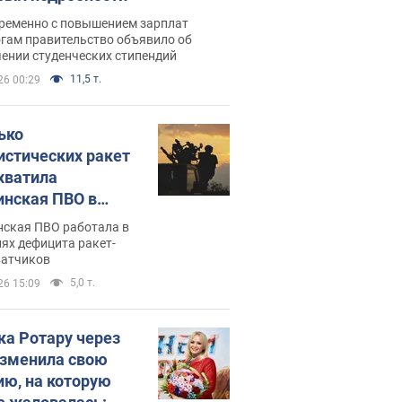
ременно с повышением зарплат
огам правительство объявило об
ении студенческих стипендий
11,5 т.
26 00:29
ько
истических ракет
хватила
инская ПВО в
: в Минобороны
нская ПВО работала в
али цифру
ях дефицита ракет-
ватчиков
5,0 т.
26 15:09
ка Ротару через
изменила свою
ию, на которую