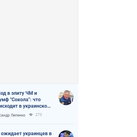
од в элиту ЧМ и
умф "Сокола": что
исходит в украинском
кее
273
сандр Липенко
 ожидает украинцев в