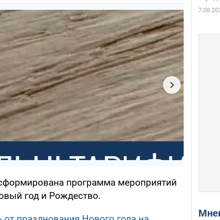
7.08.20
 сформирована программа мероприятий
овый год и Рождество.
Мн
ь от празднования Нового года на