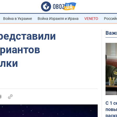
Война в Украине
Война Израиля и Ирана
VENETO
Россий
Важ
редставили
ариантов
елки
С 1 
повы
раск