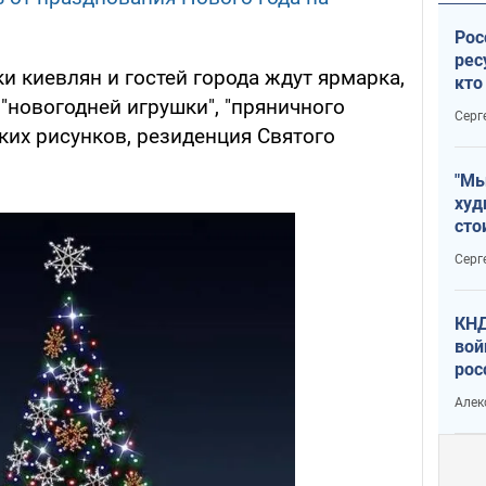
Рос
рес
ки киевлян и гостей города ждут ярмарка,
кто
"новогодней игрушки", "пряничного
дик
Серг
ских рисунков, резиденция Святого
"Мы
худ
сто
отч
Серг
рак
КНД
вой
рос
сев
Алек