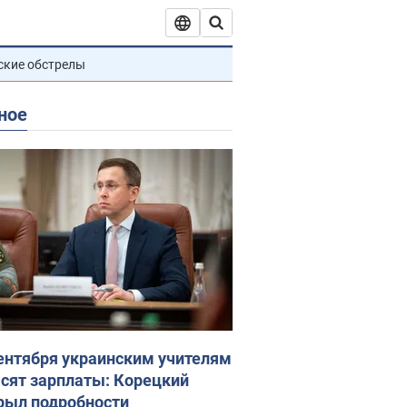
ские обстрелы
ное
сентября украинским учителям
сят зарплаты: Корецкий
рыл подробности