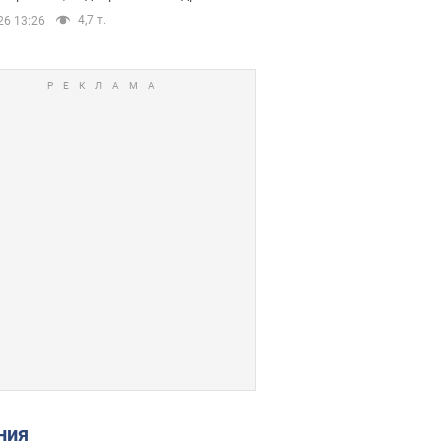
4,7 т.
26 13:26
ения