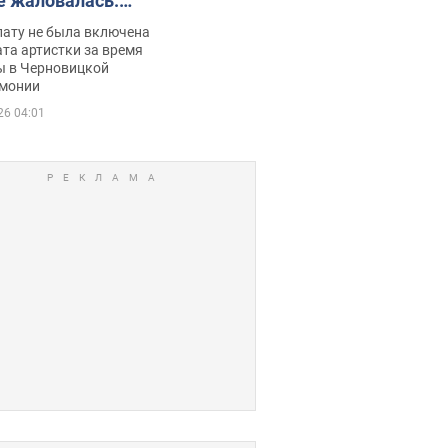
е жаловалась:
ько получала
лату не была включена
ца
та артистки за время
ы в Черновицкой
монии
26 04:01