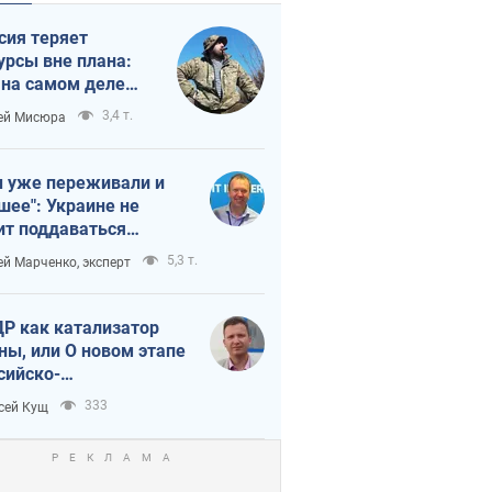
сия теряет
урсы вне плана:
 на самом деле
тует темп войны
3,4 т.
ей Мисюра
 уже переживали и
шее": Украине не
ит поддаваться
аянию из-за
5,3 т.
ей Марченко, эксперт
етного террора
Р как катализатор
ны, или О новом этапе
сийско-
ерокорейского союза
333
сей Кущ