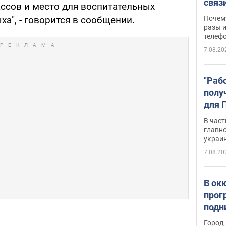
связ
ссов и место для воспитательных
жало
Почем
ха", - говорится в сообщении.
разы и
телеф
7.08.20
"Раб
полу
для 
докл
В част
новы
главн
украи
7.08.20
В ок
прог
подн
виде
Город,