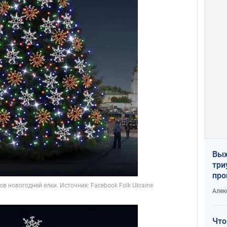
Вых
три
про
хок
Алек
Что