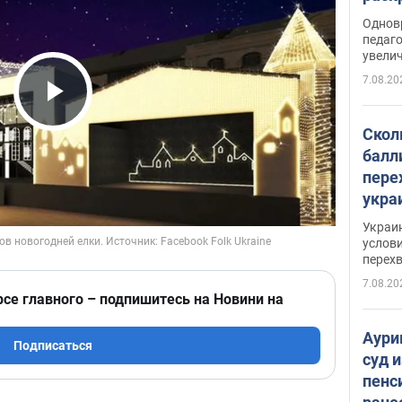
Однов
педаг
увелич
7.08.20
Play Video
Скол
балл
пере
укра
июле
Украи
назв
услови
перех
7.08.20
рсе главного – подпишитесь на Новини на
Аури
Подписаться
суд 
пенс