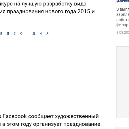
ране
нкурс на лучшую разработку вида
скол
В вып
я празднования нового года 2015 и
певи
зарпла
работ
филар
8.08.20
идео дня
 в Facebook сообщает художественный
й в этом году организует празднование