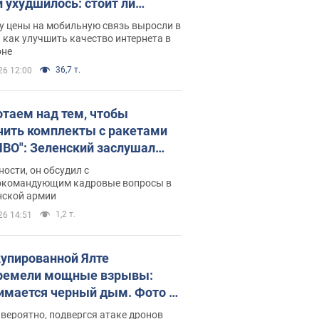
и ухудшилось: стоит ли
ваться на цены
у цены на мобильную связь выросли в
 как улучшить качество интернета в
оне
36,7 т.
26 12:00
отаем над тем, чтобы
чить комплекты с ракетами
ПВО": Зеленский заслушал
ад Драпатого и объявил о
ности, он обсудил с
х мерах
окомандующим кадровые вопросы в
нской армии
1,2 т.
26 14:51
купированной Ялте
ремели мощные взрывы:
имается черный дым. Фото и
о
 вероятно, подвергся атаке дронов