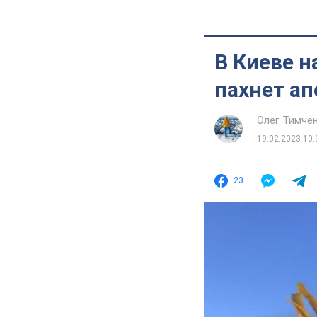
В Киеве н
пахнет а
Олег Тимче
19.02.2023 10:
23