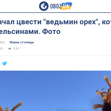
ачал цвести "ведьмин орех", к
пельсинами. Фото
нко
Жизнь столицы
30
9,8 т.