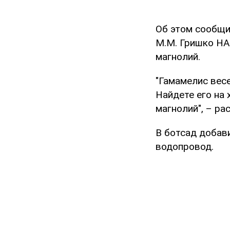
Об этом сообщ
М.М. Гришко НА
магнолий.
"Гамамелис вес
Найдете его на 
магнолий", – ра
В ботсад добави
водопровод.