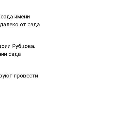
 сада имени
далеко от сада
арии Рубцова.
нии сада
ируют провести