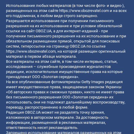
Использование любых материалов (в том числе фото- и видео-),
размещенных на этом сайте
https://www.obozrevatel.com
и на всех
его поддоменах, в любом виде строго запрещено.
Разрешается использование при получении письменного
разрешения на их использование и при условии обязательной
ссылки на сайт OBOZ.UA, а для интернет-изданий - при
получении письменного разрешения на их использование и при
обязательном размещении прямой, открытой для поисковых
систем, гиперссылки на страницу OBOZ.UA по ссылке
https://www.obozrevatel.com
, на которой размещен оригинальный
материал в первом абзаце материала.
Все материалы на этом сайте, в том числе интервью, статьи,
исследования – служебные произведения журналистов
редакции, исключительные имущественные права на которые
принадлежат ООО «Золотая середина».
На все опубликованные фотоматериалы Getty Images редакция
имеет имущественные права, защищаемые законом Украины
«Об авторских правах и смежных правах», никто не имеет права
без письменного разрешения ООО «Золотая середина» их
использовать, они не подлежат дальнейшему воспроизводству,
переводу, распространению в любой форме.
Редакция OBOZ.UA может не разделять точку зрения,
изложенную в авторском материале. За достоверность
информации, размещенной в рекламных материалах,
ответственность несет рекламодатель.
Запрещено использование материалов размещенных на этом