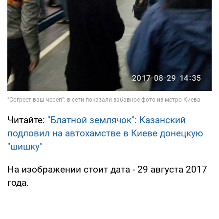
Читайте:
"Блатной землячок": Казанский
подловил на автохамстве в Киеве донецкую
"шишку"
На изображении стоит дата - 29 августа 2017
года.