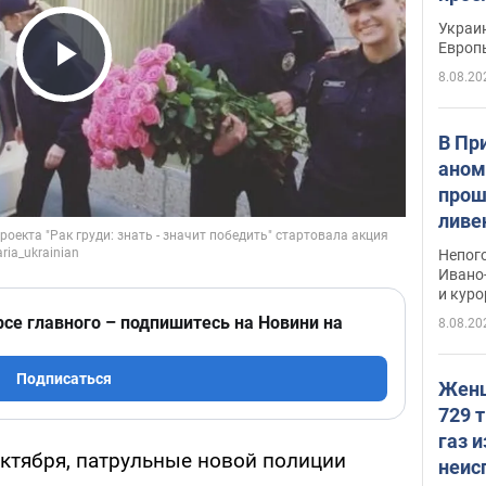
гран
Украин
Европ
8.08.20
Play Video
В Пр
аном
прош
ливе
прев
Непог
Виде
Ивано
и кур
рсе главного – подпишитесь на Новини на
8.08.20
Подписаться
Женщ
729 т
газ 
октября, патрульные новой полиции
неис