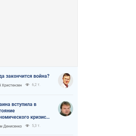
да закончится война?
6,2 т.
 Христензен
аина вступила в
тояние
номического кризиса.
ь ли свет в конце
5,3 т.
м Денисенко
неля?