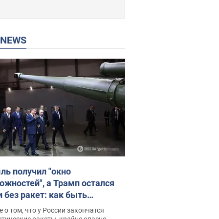
P NEWS
ль получил "окно
ожностей", а Трамп остался
и без ракет: как быть
ине? Интервью с Мельником
 о том, что у России закончатся
тические ракеты, крайне опасно,