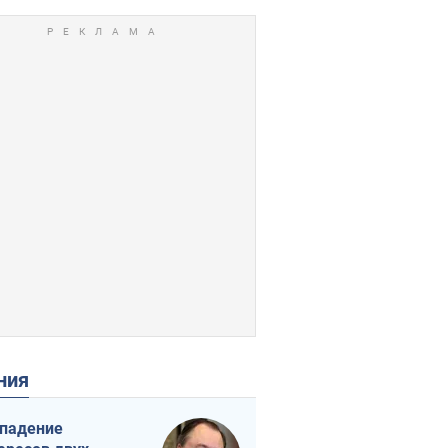
ения
падение