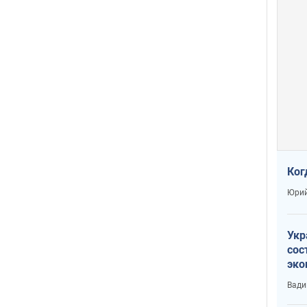
Ког
Юрий
Укр
сос
эко
Ест
Вади
тун