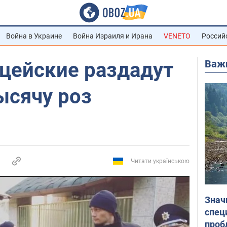
Война в Украине
Война Израиля и Ирана
VENETO
Россий
Важ
ицейские раздадут
сячу роз
Читати українською
Знач
спец
проб