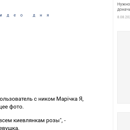
судь
Нужно 
неож
донач
идео дня
8.08.20
пользователь с ником Марічка Я‏,
щее фото.
всем киевлянкам розы", -
евушка.