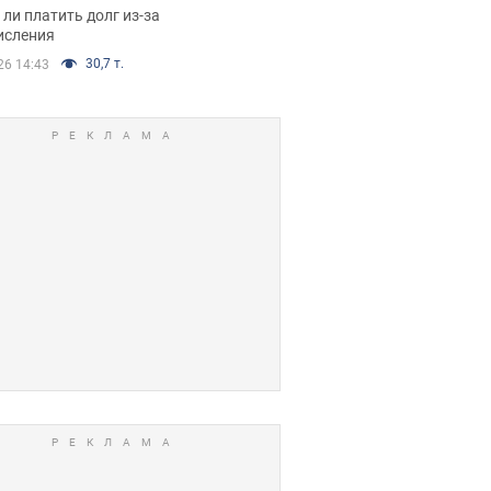
я вынес
ли платить долг из-за
иданное решение
исления
30,7 т.
26 14:43