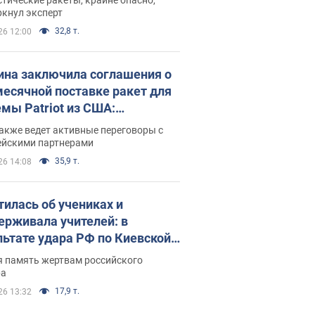
ркнул эксперт
32,8 т.
26 12:00
ина заключила соглашения о
есячной поставке ракет для
емы Patriot из США:
нский раскрыл подробности
акже ведет активные переговоры с
ейскими партнерами
35,9 т.
26 14:08
тилась об учениках и
ерживала учителей: в
льтате удара РФ по Киевской
сти погибли директор
я память жертвам российского
ского лицея, её муж и внук
ра
17,9 т.
26 13:32