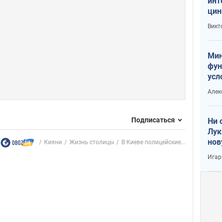
инт
цин
или
Викт
Тра
Мин
фун
усл
вое
Алек
Подписаться
Ни 
Лук
нов
Кияни
Жизнь столицы
В Киеве полицейские...
Игар