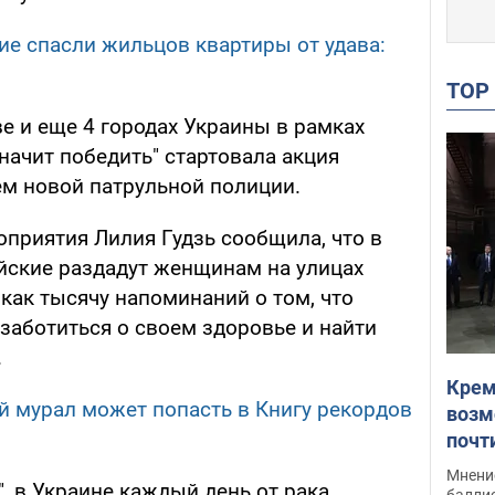
ие спасли жильцов квартиры от удава:
TO
ве и еще 4 городах Украины в рамках
 значит победить" стартовала акция
ем новой патрульной полиции.
оприятия Лилия Гудзь сообщила, что в
ейские раздадут женщинам на улицах
 как тысячу напоминаний о том, что
аботиться о своем здоровье и найти
.
Крем
 мурал может попасть в Книгу рекордов
возм
почт
Укра
Мнение
, в Украине каждый день от рака
баллис