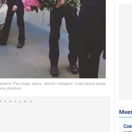
Мн
Сов