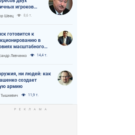
ересов двух
ичных игроков
 тайный план
8,6 т.
ор Швец
мпа и Путина?
ск готовится к
кционированию в
овиях масштабного
нного кризиса
14,4 т.
сандр Левченко
оружия, ни людей: как
ашенко создает
ую армию
11,9 т.
 Тышкевич