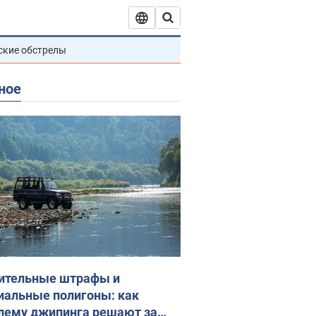
ские обстрелы
ное
ительные штрафы и
иальные полигоны: как
лему джипинга решают за