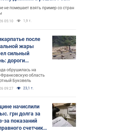
ицей
е не помешает взять пример со стран
ы
1,9 т.
26 05:10
икарпатье после
альной жары
ел сильный
нь: дороги
ратились в реки.
ода обрушилась на
о
-Франковскую область
ортный Буковель
23,1 т.
26 09:27
ине начислили
ыс. грн долга за
из-за показаний
правного счетчика: