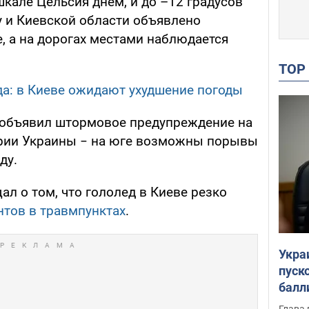
 шкале Цельсия днем, и до –12 градусов
у и Киевской области объявлено
 а на дорогах местами наблюдается
TO
да: в Киеве ожидают ухудшение погоды
 объявил штормовое предупреждение на
ории Украины − на юге возможны порывы
ду.
ал о том, что гололед в Киеве резко
нтов в травмпунктах
.
Укра
пуск
балл
пров
Глава 