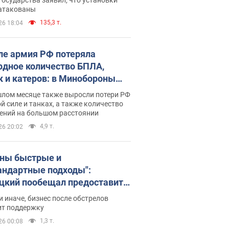
 атакованы
135,3 т.
26 18:04
ле армия РФ потеряла
рдное количество БПЛА,
к и катеров: в Минобороны
родовали статистику
шлом месяце также выросли потери РФ
й силе и танках, а также количество
ений на большом расстоянии
4,9 т.
26 20:02
ны быстрые и
андартные подходы":
цкий пообещал предоставить
есу приоритетный доступ к
и иначе, бизнес после обстрелов
щимся складским
ит поддержку
ещениям
1,3 т.
26 00:08