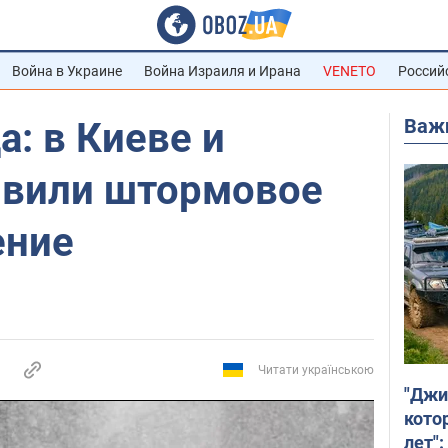
Война в Украине
Война Израиля и Ирана
VENETO
Россий
Важ
а: в Киеве и
явили штормовое
ение
Читати українською
"Джи
кото
лет":