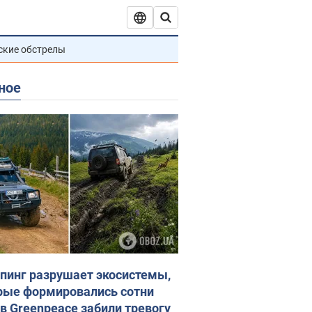
ские обстрелы
ное
пинг разрушает экосистемы,
рые формировались сотни
 в Greenpeace забили тревогу