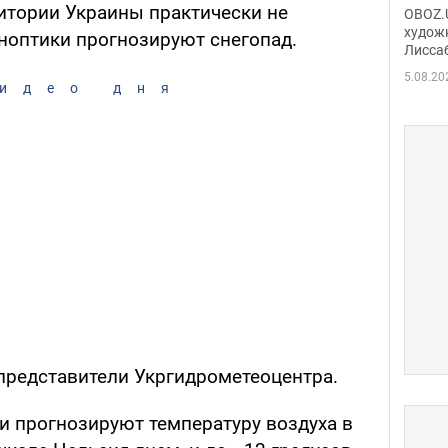
Аллы
ритории Украины практически не
OBOZ.U
сына
худож
иноптики прогнозируют снегопад.
Лисса
Порт
деть
5.08.20
идео дня
представители Укргидрометеоцентра.
и прогнозируют температуру воздуха в