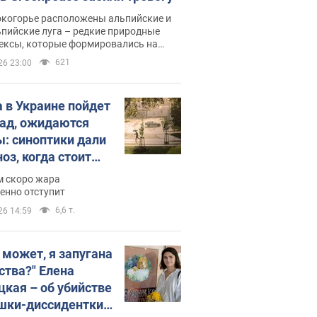
окогорье расположены альпийские и
пийские луга – редкие природные
ексы, которые формировались на
ении сотен лет
621
26 23:00
 в Украине пойдет
пад, ожидаются
ы: синоптики дали
оз, когда стоит
ать изменения
м скоро жара
ды
енно отступит
6,6 т.
26 14:59
, может, я запугана
ства?" Елена
цкая – об убийстве
шки-диссидентки