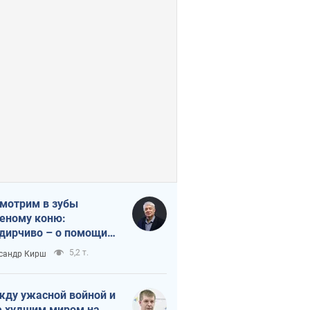
мотрим в зубы
еному коню:
дирчиво – о помощи
аине
5,2 т.
сандр Кирш
ду ужасной войной и
 худшим миром на