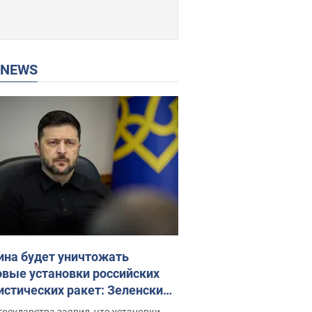
P NEWS
ина будет уничтожать
овые установки российских
истических ракет: Зеленский
ел заседание СНБО
государства заявил, что установки