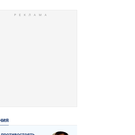
ения
 противостоять