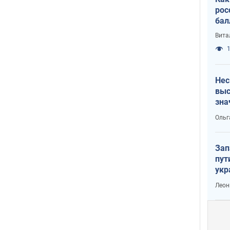
рос
бал
Вита
1
Нес
выс
зна
Ольг
Зап
пут
укр
Леон