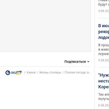
будут
5.08.20
В ию
реко
лодо
обна
В про
в живо
пораж
5.08.20
Подписаться
Кияни
Жизнь столицы
Плохая погода: в...
"Нуж
нест
Коре
бизн
Так ил
имею
получ
пом
6.08.20