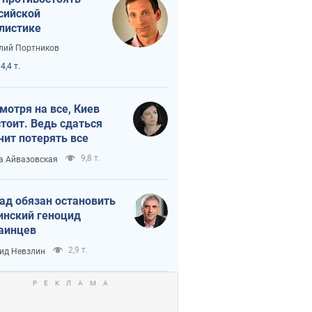
сийской
листике
лий Портников
4,4 т.
мотря на все, Киев
тоит. Ведь сдаться
чит потерять все
9,8 т.
а Айвазовская
ад обязан остановить
инский геноцид
аинцев
2,9 т.
ид Невзлин