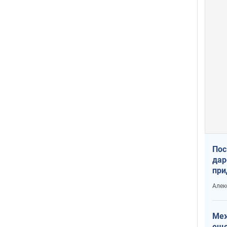
Пос
дар
при
Укр
Алек
Меж
еще