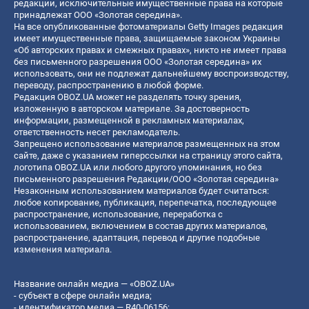
редакции, исключительные имущественные права на которые
принадлежат ООО «Золотая середина».
На все опубликованные фотоматериалы Getty Images редакция
имеет имущественные права, защищаемые законом Украины
«Об авторских правах и смежных правах», никто не имеет права
без письменного разрешения ООО «Золотая середина» их
использовать, они не подлежат дальнейшему воспроизводству,
переводу, распространению в любой форме.
Редакция OBOZ.UA может не разделять точку зрения,
изложенную в авторском материале. За достоверность
информации, размещенной в рекламных материалах,
ответственность несет рекламодатель.
Запрещено использование материалов размещенных на этом
сайте, даже с указанием гиперссылки на страницу этого сайта,
логотипа OBOZ.UA или любого другого упоминания, но без
письменного разрешения Редакции/ООО «Золотая середина»
Незаконным использованием материалов будет считаться:
любое копирование, публикация, перепечатка, последующее
распространение, использование, переработка с
использованием, включением в состав других материалов,
распространение, адаптация, перевод и другие подобные
изменения материала.
Название онлайн медиа — «OBOZ.UA»
- субъект в сфере онлайн медиа;
- идентификатор медиа — R40-06156;