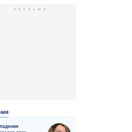
ения
падение