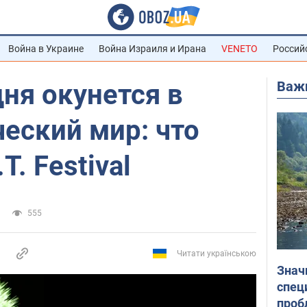
Война в Украине
Война Израиля и Ирана
VENETO
Россий
Важ
дня окунется в
еский мир: что
T. Festival
555
Читати українською
Знач
спец
проб