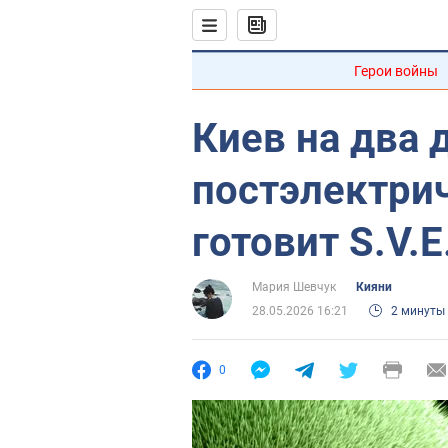
Герои войны
Киев на два 
постэлектрич
готовит S.V.E.
Мария Шевчук
Кияни
28.05.2026 16:21
2 минуты
0