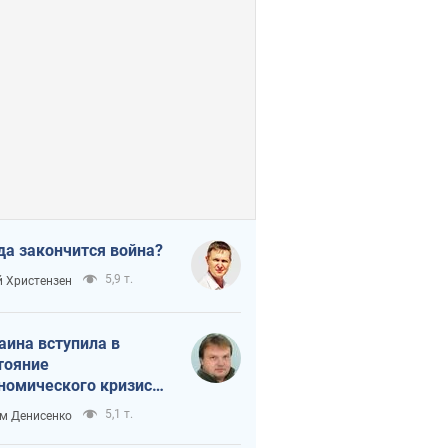
да закончится война?
5,9 т.
 Христензен
аина вступила в
тояние
номического кризиса.
ь ли свет в конце
5,1 т.
м Денисенко
неля?