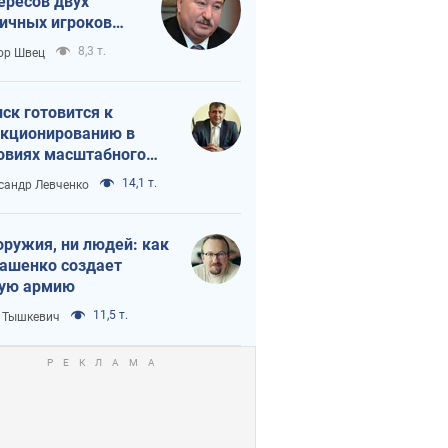
ересов двух
ичных игроков
 тайный план
8,3 т.
ор Швец
мпа и Путина?
ск готовится к
кционированию в
овиях масштабного
нного кризиса
14,1 т.
сандр Левченко
оружия, ни людей: как
ашенко создает
ую армию
11,5 т.
 Тышкевич