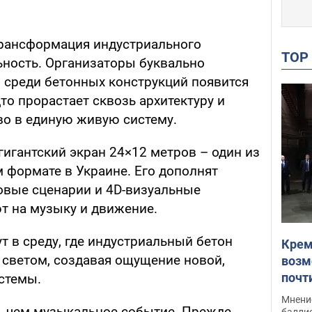
трансформация индустриального
TO
ьность. Организаторы буквально
: среди бетонных конструкций появится
дто прорастает сквозь архитектуру и
во в единую живую систему.
гигантский экран 24×12 метров – один из
 формате в Украине. Его дополнят
овые сценарии и 4D-визуальные
т на музыку и движение.
ут в среду, где индустриальный бетон
Крем
 светом, создавая ощущение новой,
возм
почт
стемы.
Укра
Мнение
ьше, чем музыкальное событие. Прежде
баллис