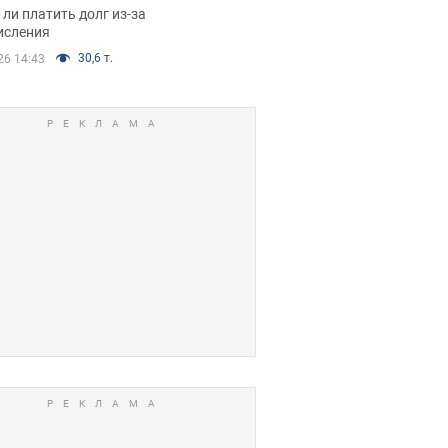
я вынес
ли платить долг из-за
иданное решение
исления
30,6 т.
26 14:43