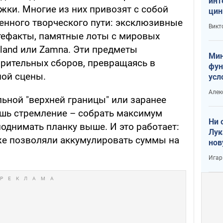
инт
жки. Многие из них привозят с собой
цин
или
енного творческого пути: эксклюзивные
Викт
Тра
тефакты, памятные лоты с мировых
land или Zamna. Эти предметы
Мин
орительных сборов, превращаясь в
фун
ой сцены.
усл
вое
Алек
ьной "верхней границы" или заранее
ишь стремление – собрать максимум
Ни 
однимать планку выше. И это работает:
Лук
е позволяли аккумулировать суммы на
нов
Игар