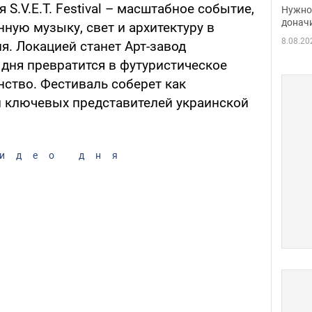
судь
 S.V.E.T. Festival – масштабное событие,
Нужно 
неож
донач
ную музыку, свет и архитектуру в
8.08.20
я. Локацией станет Арт-завод
 дня превратится в футуристическое
нство. Фестиваль соберет как
и ключевых представителей украинской
идео дня