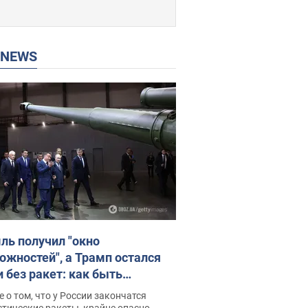
P NEWS
ль получил "окно
ожностей", а Трамп остался
и без ракет: как быть
ине? Интервью с Мельником
 о том, что у России закончатся
тические ракеты, крайне опасно,