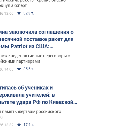
ркнул эксперт
32,3 т.
26 12:00
ина заключила соглашения о
есячной поставке ракет для
емы Patriot из США:
нский раскрыл подробности
акже ведет активные переговоры с
ейскими партнерами
35,5 т.
26 14:08
тилась об учениках и
ерживала учителей: в
льтате удара РФ по Киевской
сти погибли директор
я память жертвам российского
ского лицея, её муж и внук
ра
17,4 т.
26 13:32