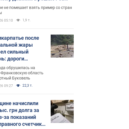
ицей
е не помешает взять пример со стран
ы
1,9 т.
26 05:10
икарпатье после
альной жары
ел сильный
нь: дороги
ратились в реки.
ода обрушилась на
о
-Франковскую область
ортный Буковель
22,3 т.
26 09:27
ине начислили
ыс. грн долга за
из-за показаний
правного счетчика: