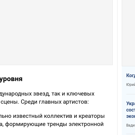
Ког
уровня
Юрий
дународных звезд, так и ключевых
сцены. Среди главных артистов:
Укр
сос
льно известный коллектив и креаторы
эко
Ест
na, формирующие тренды электронной
Вади
тун