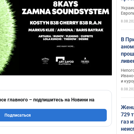
гран
Украин
Европ
8.08.20
В Пр
аном
прош
ливе
прев
Непог
Виде
Ивано
и кур
8.08.20
рсе главного – подпишитесь на Новини на
Женщ
729 т
Подписаться
газ 
неис