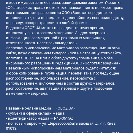
имеет имущественные права, защищаемые законом Украины
«Об авторских правах и смежных правах», никто не имеет права
без письменного разрешения ООО «Золотая середина» их
использовать, они не подлежат дальнейшему воспроизводству,
переводу, распространению в любой форме.
Редакция OBOZ.UA может не разделять точку зрения,
изложенную в авторском материале. За достоверность
информации, размещенной в рекламных материалах,
ответственность несет рекламодатель.
Запрещено использование материалов размещенных на этом
сайте, даже с указанием гиперссылки на страницу этого сайта,
логотипа OBOZ.UA или любого другого упоминания, но без
письменного разрешения Редакции/ООО «Золотая середина»
Незаконным использованием материалов будет считаться:
любое копирование, публикация, перепечатка, последующее
распространение, использование, переработка с
использованием, включением в состав других материалов,
распространение, адаптация, перевод и другие подобные
изменения материала.
Название онлайн медиа — «OBOZ.UA»
- субъект в сфере онлайн медиа;
- идентификатор медиа — R40-06156;
- почтовый адрес — ул. Деревообрабатывающая, д. 7, г. Киев,
01013;