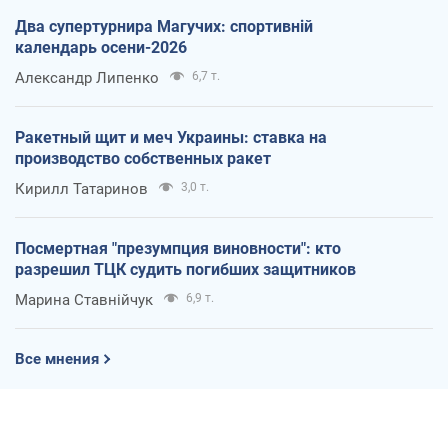
Два супертурнира Магучих: спортивній
календарь осени-2026
Александр Липенко
6,7 т.
Ракетный щит и меч Украины: ставка на
производство собственных ракет
Кирилл Татаринов
3,0 т.
Посмертная "презумпция виновности": кто
разрешил ТЦК судить погибших защитников
Марина Ставнійчук
6,9 т.
Все мнения