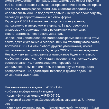
имеет имущественные права, защищаемые законом Украины
«Об авторских правах и смежных правах», никто не имеет права
без письменного разрешения ООО «Золотая середина» их
использовать, они не подлежат дальнейшему воспроизводству,
переводу, распространению в любой форме.
Редакция OBOZ.UA может не разделять точку зрения,
изложенную в авторском материале. За достоверность
информации, размещенной в рекламных материалах,
ответственность несет рекламодатель.
Запрещено использование материалов размещенных на этом
сайте, даже с указанием гиперссылки на страницу этого сайта,
логотипа OBOZ.UA или любого другого упоминания, но без
письменного разрешения Редакции/ООО «Золотая середина»
Незаконным использованием материалов будет считаться:
любое копирование, публикация, перепечатка, последующее
распространение, использование, переработка с
использованием, включением в состав других материалов,
распространение, адаптация, перевод и другие подобные
изменения материала.
Название онлайн медиа — «OBOZ.UA»
- субъект в сфере онлайн медиа;
- идентификатор медиа — R40-06156;
- почтовый адрес — ул. Деревообрабатывающая, д. 7, г. Киев,
01013;
- адрес электронной почты —
[email protected]
; - телефон — (044)