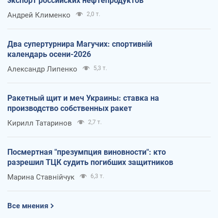
экспорт российских нефтепродуктов
Андрей Клименко
2,0 т.
Два супертурнира Магучих: спортивній
календарь осени-2026
Александр Липенко
5,3 т.
Ракетный щит и меч Украины: ставка на
производство собственных ракет
Кирилл Татаринов
2,7 т.
Посмертная "презумпция виновности": кто
разрешил ТЦК судить погибших защитников
Марина Ставнійчук
6,3 т.
Все мнения