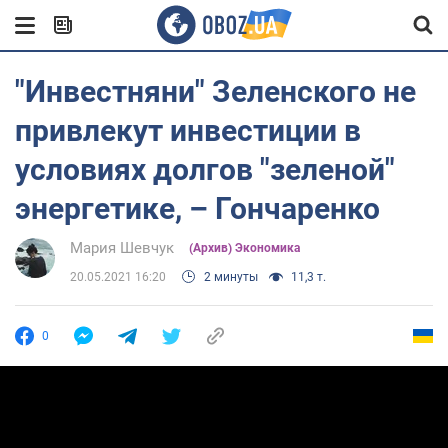
"Инвестняни" Зеленского не
привлекут инвестиции в
условиях долгов "зеленой"
энергетике, – Гончаренко
Мария Шевчук
(Архив) Экономика
20.05.2021 16:20
2 минуты
11,3 т.
0