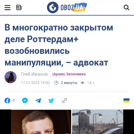
В многократно закрытом
деле Роттердам+
возобновились
манипуляции, – адвокат
Глеб Иванов
(Архив) Экономика
17.01.2023 19:00
2 минуты
1,6 т.
0